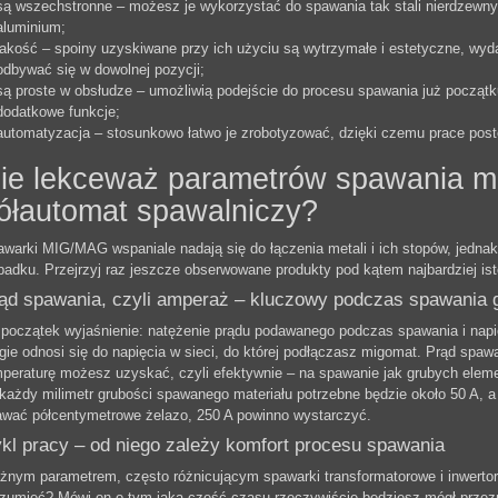
są wszechstronne – możesz je wykorzystać do spawania tak stali nierdzewnych 
aluminium;
jakość – spoiny uzyskiwane przy ich użyciu są wytrzymałe i estetyczne, wy
odbywać się w dowolnej pozycji;
są proste w obsłudze – umożliwią podejście do procesu spawania już począ
dodatkowe funkcje;
automatyzacja – stosunkowo łatwo je zrobotyzować, dzięki czemu prace postęp
ie lekceważ parametrów spawania m
ółautomat spawalniczy?
warki MIG/MAG wspaniale nadają się do łączenia metali i ich stopów, jedn
adku. Przejrzyj raz jeszcze obserwowane produkty pod kątem najbardziej isto
ąd spawania, czyli amperaż – kluczowy podczas spawania 
początek wyjaśnienie: natężenie prądu podawanego podczas spawania i napię
gie odnosi się do napięcia w sieci, do której podłączasz migomat. Prąd spa
peraturę możesz uzyskać, czyli efektywnie – na spawanie jak grubych elem
każdy milimetr grubości spawanego materiału potrzebne będzie około 50 A, a
wać półcentymetrowe żelazo, 250 A powinno wystarczyć.
kl pracy – od niego zależy komfort procesu spawania
nym parametrem, często różnicującym spawarki transformatorowe i inwertoro
zumieć? Mówi on o tym jaką część czasu rzeczywiście będziesz mógł przez