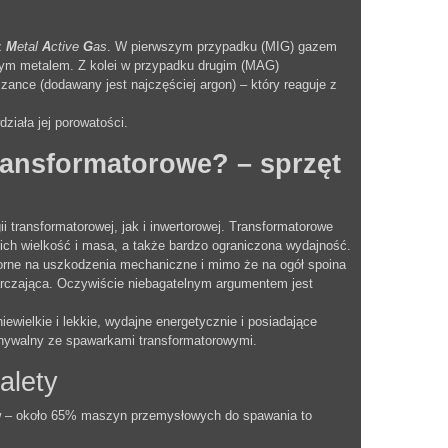
z
M
etal
A
ctive
G
as
. W pierwszym przypadku (MIG) gazem
wanym metalem. Z kolei w przypadku drugim (MAG)
nce (dodawany jest najczęściej argon) – który reaguje z
ziała jej porowatości.
transformatorowe? – sprzęt
transformatorowej, jak i inwertorowej. Transformatorowe
 ich wielkość i masa, a także bardzo ograniczona wydajność.
porne na uszkodzenia mechaniczne i mimo że na ogół spoina
tarczająca. Oczywiście niebagatelnym argumentem jest
wielkie i lekkie, wydajne energetycznie i posiadające
wnywalny ze spawarkami transformatorowymi.
alety
w – około 65% maszyn przemysłowych do spawania to