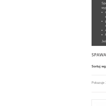
Spa
wyp
Jeś
SPAWA
Sortuj wg
Pokazuje 