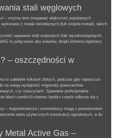
wania stali węglowych
ści – można nimi zespawać większość popularnych
ykonane z metali nieżelaznych (lub stopów metali), takich
czność spawania stali stopowych (tak wysokostopowych,
/MAG to połączenie obu światów, dzięki któremu będziesz
? – oszczędności w
a to zaledwie kilkaset złotych, podczas gdy najwyższa
lędu na swoją wydajność migomaty powszechnie
eniowych, czy maszynach. Spawanie profesjonalne
 blach cienkich) również bardzo często odbywa się z
czy – majsterkowicze i rzemieślnicy mogą z powodzeniem
orzenia wielu użytecznych konstrukcji ogrodowych, a do
y Metal Active Gas –