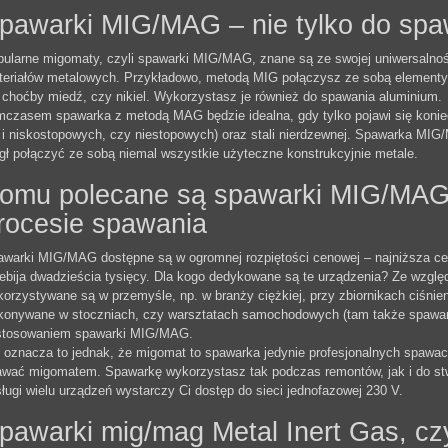
pawarki MIG/MAG – nie tylko do spa
ularne migomaty, czyli spawarki MIG/MAG, znane są ze swojej uniwersalno
eriałów metalowych. Przykładowo, metodą MIG połączysz ze sobą elementy w
 choćby miedź, czy nikiel. Wykorzystasz je również do spawania aluminium.
czasem spawarka z metodą MAG będzie idealna, gdy tylko pojawi się konie
 i niskostopowych, czy niestopowych) oraz stali nierdzewnej. Spawarka MIG
ł połączyć ze sobą niemal wszystkie użyteczne konstrukcyjnie metale.
omu polecane są spawarki MIG/MAG
rocesie spawania
warki MIG/MAG dostępne są w ogromnej rozpiętości cenowej – najniższa cen
ebija dwadzieścia tysięcy. Dla kogo dedykowane są te urządzenia? Ze wzg
orzystywane są w przemyśle, np. w branży ciężkiej, przy zbiornikach ciśni
onywane w stoczniach, czy warsztatach samochodowych (tam także spawanie
stosowaniem spawarki MIG/MAG.
 oznacza to jednak, że migomat to spawarka jedynie profesjonalnych spawa
wać migomatem. Spawarkę wykorzystasz tak podczas remontów, jak i do stw
ługi wielu urządzeń wystarczy Ci dostęp do sieci jednofazowej 230 V.
pawarki mig/mag Metal Inert Gas, cz