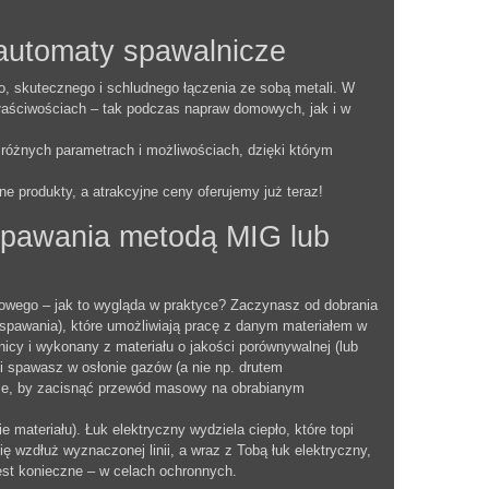
automaty spawalnicze
, skutecznego i schludnego łączenia ze sobą metali. W
aściwościach – tak podczas napraw domowych, jak i w
różnych parametrach i możliwościach, dzięki którym
e produkty, a atrakcyjne ceny oferujemy już teraz!
pawania metodą MIG lub
owego – jak to wygląda w praktyce? Zaczynasz od dobrania
 spawania), które umożliwiają pracę z danym materiałem w
nicy i wykonany z materiału o jakości porównywalnej (lub
i spawasz w osłonie gazów (a nie np. drutem
kże, by zacisnąć przewód masowy na obrabianym
e materiału). Łuk elektryczny wydziela ciepło, które topi
ię wzdłuż wyznaczonej linii, a wraz z Tobą łuk elektryczny,
jest konieczne – w celach ochronnych.