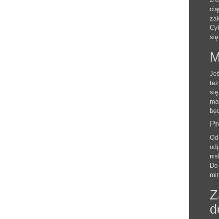
cią
zal
Cyk
się
M
Jeś
też
się
mak
będ
Pr
Od 
odp
nis
Do 
min
Z
d