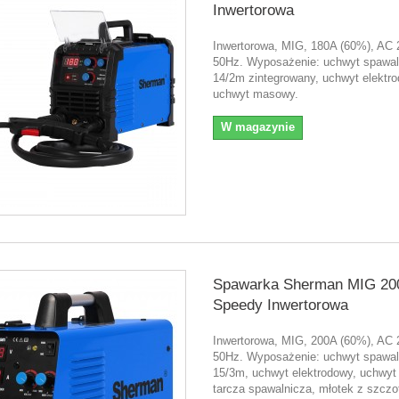
Inwertorowa
Inwertorowa, MIG, 180A (60%), AC
50Hz. Wyposażenie: uchwyt spawa
14/2m zintegrowany, uchwyt elektr
uchwyt masowy.
W magazynie
Spawarka Sherman MIG 20
Speedy Inwertorowa
Inwertorowa, MIG, 200A (60%), AC
50Hz. Wyposażenie: uchwyt spawa
15/3m, uchwyt elektrodowy, uchwy
tarcza spawalnicza, młotek z szczo