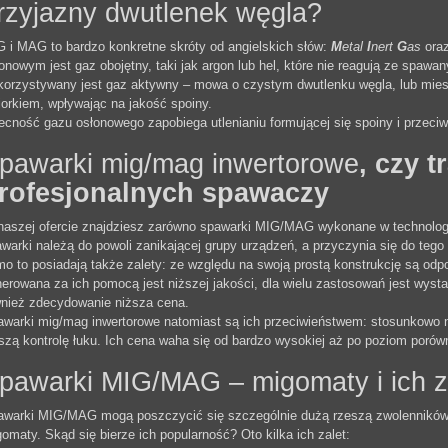
rzyjazny dwutlenek węgla?
 i MAG to bardzo konkretne skróty od angielskich słów:
M
etal
I
nert
G
as
ora
onowym jest gaz obojętny, taki jak argon lub hel, które nie reagują ze spa
orzystywany jest gaz aktywny – mowa o czystym dwutlenku węgla, lub miesza
iorkiem, wpływając na jakość spoiny.
cność gazu osłonowego zapobiega utlenianiu formującej się spoiny i przeciwd
pawarki mig/mag inwertorowe
, czy 
rofesjonalnych spawaczy
aszej ofercie znajdziesz zarówno spawarki MIG/MAG wykonane w technologii 
warki należą do powoli zanikającej grupy urządzeń, a przyczynia się do tego
o to posiadają także zalety: ze względu na swoją prostą konstrukcję są od
erowana za ich pomocą jest niższej jakości, dla wielu zastosowań jest wys
nież zdecydowanie niższa cena.
warki mig/mag inwertorowe natomiast są ich przeciwieństwem: stosunkowo nie
szą kontrolę łuku. Ich cena waha się od bardzo wysokiej aż po poziom poró
pawarki MIG/MAG – migomaty i ich z
awarki MIG/MAG mogą poszczycić się szczególnie dużą rzeszą zwolennikó
omaty. Skąd się bierze ich popularność? Oto kilka ich zalet: