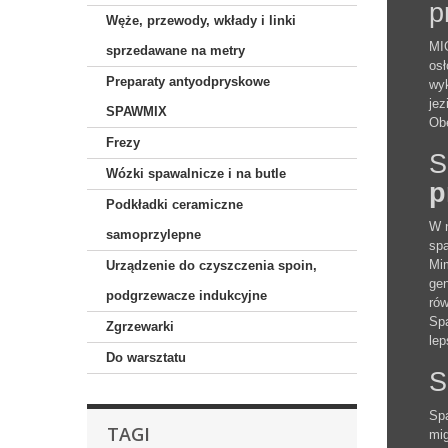
p
Węże, przewody, wkłady i linki
MIG
sprzedawane na metry
osł
Preparaty antyodpryskowe
wyk
jez
SPAWMIX
Obe
Frezy
S
Wózki spawalnicze i na butle
p
Podkładki ceramiczne
W n
samoprzylepne
spa
Mim
Urządzenie do czyszczenia spoin,
gen
podgrzewacze indukcyjne
rów
Spa
Zgrzewarki
lep
Do warsztatu
S
Sp
TAGI
mig