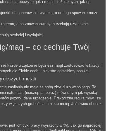
i stali stopowych, jak i metali nieżelaznych, jak np.
dajność ich generowania wysoka, a do tego spawanie może
tkującemu, a na zaawansowanych czekają użyteczne
ują szybciej i wydajniej.
ig/mag – co cechuje Twój
ak nie każde urządzenie będziesz mógł zastosować w każdym
tnych dla Ciebie cech – niektóre opisaliśmy poniżej.
grubszych metali
cie zasilania nie mają ze sobą zbyt dużo wspólnego. To
wania natomiast (inaczej: amperaż) mówi o tym jak wysoką
entów pozwoli dane urządzenie. Praktyczna reguła mówi, że
 przy większych grubościach nieco mniej. Jeśli więc chcesz
we, jest ich cykl pracy (wyrażony w %). Jak go najprościej
naczyć na proces spawania. Jeśli cykl pracy wynosi 10%, w