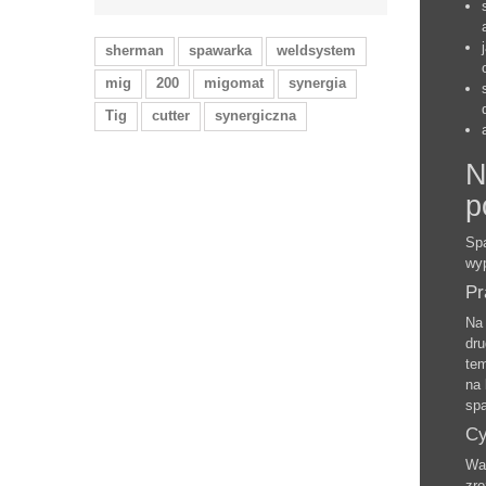
sherman
spawarka
weldsystem
mig
200
migomat
synergia
Tig
cutter
synergiczna
N
p
Spa
wyp
Pr
Na 
dru
tem
na 
spa
Cy
Waż
zro