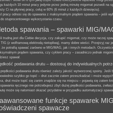
gu każdych 10 minut pracy jedynie przez jedną minutę migomat pozwoli na spa
eży Ci na płynnej pracy, celuj w 60% (6 minut z każdych dziesięciu).
l pracy odnosi się do spawania z maksymalnym prądem spawania – jeśli wybi
 do stuprocentowego wykorzystania czasu.
etoda spawania – spawarki MIG/MAG 
li trudną jest dla Ciebie decyzja, czy zakupić migomat, czy może raczej sp
 TIG (z wolframową elektrodą nietopliwą), mamy dobre wieści. Przejrzyj raz
, że potrafią spawać zarówno w MIG/MAG, jak i innych metodach. Oczywiście
symalnym prądem spawania, czy cyklem pracy – zasadniczo jednak migomat 
ziesz spawał.
ędkość podawania drutu – dostosuj do indywidualnych potr
prędkości podawania drutu również zależy jakość wytworzonej spoiny. Jeśli 
owiednio szybko go topić – drut zacznie zatem przeszkadzać i może wypychać
ka, drut może topić się zanim znajdzie się na miejscu – pojawią się zatem k
spawania ręcznego nie potrzebujesz zbyt dużej prędkości podawania, zwłasz
utę może się natomiast okazać przydatne w przypadku automatyzacji spawar
aawansowane funkcje spawarek MIG
oświadczeni spawacze