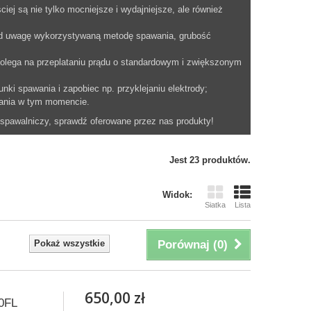
ej są nie tylko mocniejsze i wydajniejsze, ale również
 pod uwagę wykorzystywaną metodę spawania, grubość
polega na przeplataniu prądu o standardowym i zwiększonym
ki spawania i zapobiec np. przyklejaniu elektrody;
awania w tym momencie.
 spawalniczy, sprawdź oferowane przez nas produkty!
Jest 23 produktów.
Widok:
Siatka
Lista
Pokaż wszystkie
Porównaj (
0
)
650,00 zł
0FL