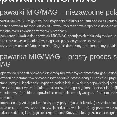
pawarki MIG/MAG – niezawodne pół
warki MIG/MAG (migomaty) to urządzenia elektryczne, służące do szybkiego
cesie spawania metodą MIG/MAG łatwo uzyskasz trwałą spoinę o dobrych wł
fesjonalnych zakładach w różnych branżach.
ponujemy kilkadziesiąt spawarek MIG/MAG operujących elektrodą topliwą, o 
alizujesz nawet najbardziej wymagające plany dotyczące spawania.
isz zakupy online? Napisz do nas! Chętnie doradzimy i zrecenzujemy oglądan
pawarka MIG/MAG – prosty proces s
MAG
ejdźmy do procesu spawania elektrodą topliwą z wykorzystaniem gazu osłon
owiednich parametrów spawania (szczególnie istotne będą tu napięcie i prąd
ranej pozycji. Koniecznie wyposaż podajnik drutu w drut o odpowiedniej śred
szej) ze spawanym materiałem; ustawiasz też jego prędkość podawania. Jeśl
oosłonowym), dobierz odpowiednie natężenie przepływu gazu. Pamiętaj ta
edmiocie.
tępnie należy zajarzyć łuk elektryczny przy użyciu elektrody (przez dotknięci
eriał oraz drut – wytwarza się tzw. jeziorko spawalnicze. Kiedy przesuwasz s
iorko chłodzi się i zastyga, tworząc spoinę. Korzystanie z gazu osłonowego 