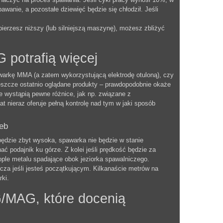
wanie, a pozostałe dziewięć będzie się chłodził. Jeśli
erzesz niższy (lub silniejszą maszynę), możesz zbliżyć
potrafią więcej
awarkę MMA (a zatem wykorzystującą elektrodę otuloną), czy
 jeszcze ostatnio oglądane produkty – prawdopodobnie okaże
 wystąpią pewne różnice, jak np. związane z
nieraz oferuje pełną kontrolę nad tym w jaki sposób
zeb
będzie zbyt wysoka, spawarka nie będzie w stanie
 podajnik ku górze. Z kolei jeśli prędkość będzie za
rople metalu spadające obok jeziorka spawalniczego.
cza jeśli jesteś początkującym. Kilkanaście metrów na
ki.
/MAG, które docenią