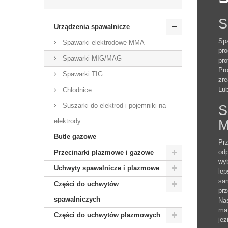
S
Urządzenia spawalnicze
Spa
Spawarki elektrodowe MMA
pro
Spawarki MIG/MAG
pro
Pro
Spawarki TIG
zre
Lub
Chłodnice
Suszarki do elektrod i pojemniki na
S
elektrody
Butle gazowe
Prz
odp
Przecinarki plazmowe i gazowe
wyb
Uchwyty spawalnicze i plazmowe
lep
sam
Części do uchwytów
prz
spawalniczych
Nas
mat
Części do uchwytów plazmowych
jez