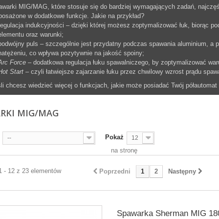
warki MIG/MAG, które stosuje się do bardziej wymagających zadań, najczęści
osażone w dodatkowe funkcje. Jakie na przykład?
regulacja indukcyjności – dzięki której możesz zoptymalizować łuk, biorąc
elementu oraz warunki;
podwójny puls – szczególnie jest przydatny podczas spawania aluminium, a 
natężeniu, co wpływa pozytywnie na jakość spoiny;
Arc Force
– dodatkowa regulacja łuku spawalniczego, by zoptymalizować warun
Hot Start
– czyli łatwiejsze zajarzanie łuku przez chwilowy wzrost prądu sp
li chcesz wiedzieć więcej o funkcjach, jakie może posiadać Twój półautomat
RKI MIG/MAG
Pokaż
--
12
na stronę
1 - 12 z 23 elementów
Poprzedni
1
2
Następny
Spawarka Sherman MIG 18