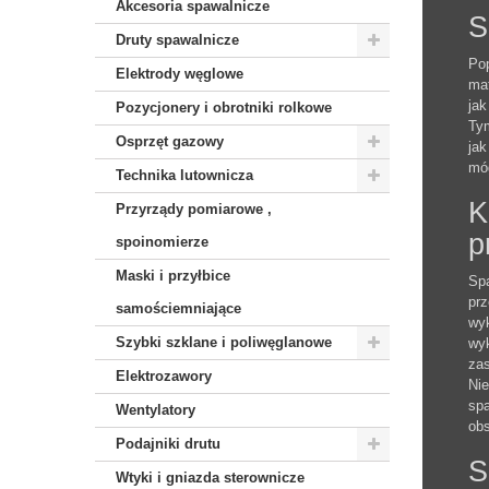
Akcesoria spawalnicze
S
Druty spawalnicze
Pop
Elektrody węglowe
mat
jak
Pozycjonery i obrotniki rolkowe
Tym
Osprzęt gazowy
jak
móg
Technika lutownicza
K
Przyrządy pomiarowe ,
p
spoinomierze
Maski i przyłbice
Spa
prz
samościemniające
wyk
Szybki szklane i poliwęglanowe
wyk
za
Elektrozawory
Nie
spa
Wentylatory
obs
Podajniki drutu
S
Wtyki i gniazda sterownicze