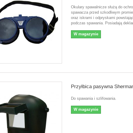
Okulary spawalnicze służą do ochr
spawacza przed szkodliwym promi
oraz iskrami i odpryskami powstają
podczas spawania. Posiadają dekla
W magazynie
Przyłbica pasywna Sherman
Do spawania i szlifowania.
W magazynie