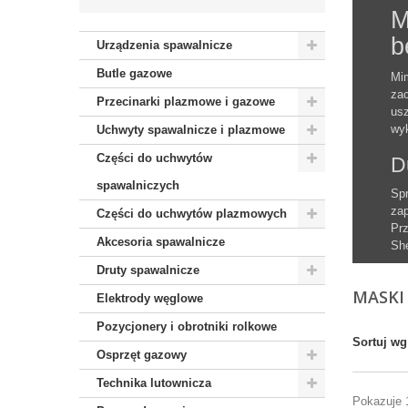
M
b
Urządzenia spawalnicze
Butle gazowe
Mim
zac
Przecinarki plazmowe i gazowe
usz
wyk
Uchwyty spawalnicze i plazmowe
Części do uchwytów
D
spawalniczych
Spr
zap
Części do uchwytów plazmowych
Prz
Akcesoria spawalnicze
Sh
Druty spawalnicze
MASKI
Elektrody węglowe
Pozycjonery i obrotniki rolkowe
Sortuj wg
Osprzęt gazowy
Technika lutownicza
Pokazuje 