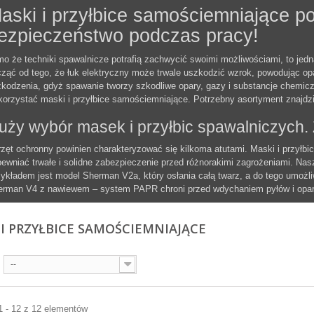
aski i przyłbice samościemniające p
ezpieczeństwo podczas pracy!
o że techniki spawalnicze potrafią zachwycić swoimi możliwościami, to jed
ząć od tego, że łuk elektryczny może trwale uszkodzić wzrok, powodując op
kodzenia, gdyż spawanie tworzy szkodliwe opary, gazy i substancje chemicz
orzystać maski i przyłbice samościemniające. Potrzebny asortyment znajdz
uży wybór masek i przyłbic spawalniczych.
zęt ochronny powinien charakteryzować się kilkoma atutami. Maski i przył
ewniać trwałe i solidne zabezpieczenie przed różnorakimi zagrożeniami. Nas
ykładem jest model Sherman V2a, który osłania całą twarz, a do tego umożliw
erman V4 z nawiewem – system PAPR chroni przed wdychaniem pyłów i opar
 I PRZYŁBICE SAMOŚCIEMNIAJĄCE
--
1 - 12 z 12 elementów