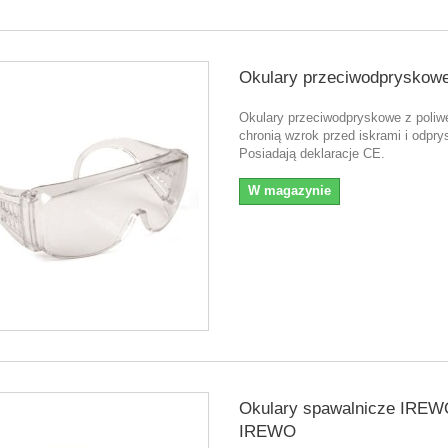
Okulary przeciwodpryskow
Okulary przeciwodpryskowe z poliw
chronią wzrok przed iskrami i odpry
Posiadają deklaracje CE.
W magazynie
Okulary spawalnicze IREW
IREWO