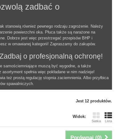
ozwolą zadbać o
nak stanowią również pewnego rodzaju zagrożenie. Należy
arzenie powierzchni oka. Płuca także są narażone na
ne. Dobrze jest więc przestrzegać przepisów BHP i
iesz w omawianej kategorii! Zapraszamy do zakupów.
 Zadbaj o profesjonalną ochronę!
bice samościemniające muszą być wygodne, a także
z asortyment spełnia więc pokładane w nim nadzieje!
ia też prostą regulację stopnia zaciemnienia. Albo przyłbica
ów spawalniczych.
Jest 12 produktów.
Widok:
Siatka
Lista
Porównaj (
0
)