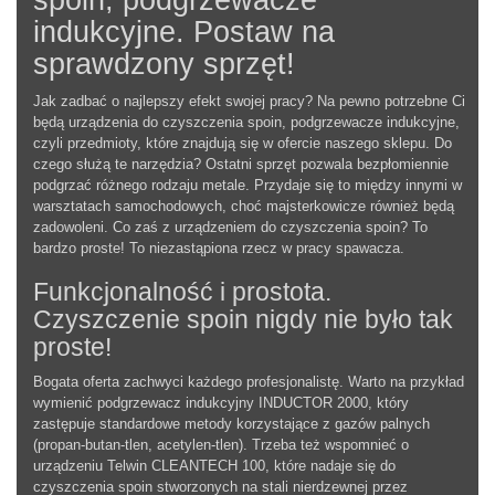
spoin, podgrzewacze
indukcyjne. Postaw na
sprawdzony sprzęt!
Jak zadbać o najlepszy efekt swojej pracy? Na pewno potrzebne Ci
będą urządzenia do czyszczenia spoin, podgrzewacze indukcyjne,
czyli przedmioty, które znajdują się w ofercie naszego sklepu. Do
czego służą te narzędzia? Ostatni sprzęt pozwala bezpłomiennie
podgrzać różnego rodzaju metale. Przydaje się to między innymi w
warsztatach samochodowych, choć majsterkowicze również będą
zadowoleni. Co zaś z urządzeniem do czyszczenia spoin? To
bardzo proste! To niezastąpiona rzecz w pracy spawacza.
Funkcjonalność i prostota.
Czyszczenie spoin nigdy nie było tak
proste!
Bogata oferta zachwyci każdego profesjonalistę. Warto na przykład
wymienić podgrzewacz indukcyjny INDUCTOR 2000, który
zastępuje standardowe metody korzystające z gazów palnych
(propan-butan-tlen, acetylen-tlen). Trzeba też wspomnieć o
urządzeniu Telwin CLEANTECH 100, które nadaje się do
czyszczenia spoin stworzonych na stali nierdzewnej przez