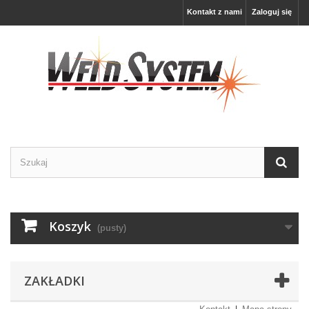
Kontakt z nami
Zaloguj się
Koszyk
(pusty)
ZAKŁADKI