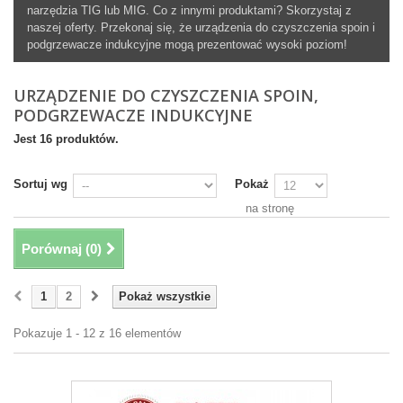
narzędzia TIG lub MIG. Co z innymi produktami? Skorzystaj z
naszej oferty. Przekonaj się, że urządzenia do czyszczenia spoin i
podgrzewacze indukcyjne mogą prezentować wysoki poziom!
URZĄDZENIE DO CZYSZCZENIA SPOIN,
PODGRZEWACZE INDUKCYJNE
Jest 16 produktów.
Sortuj wg
Pokaż
na stronę
Porównaj (
0
)
1
2
Pokaż wszystkie
Pokazuje 1 - 12 z 16 elementów