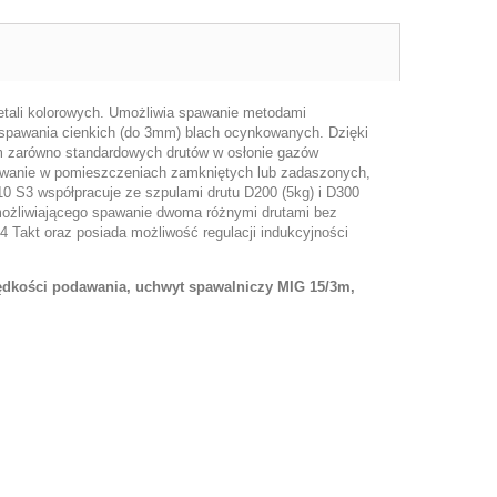
tali kolorowych. Umożliwia spawanie metodami
ospawania cienkich (do 3mm) blach ocynkowanych. Dzięki
 zarówno standardowych drutów w osłonie gazów
owanie w pomieszczeniach zamkniętych lub zadaszonych,
 S3 współpracuje ze szpulami drutu D200 (5kg) i D300
możliwiającego spawanie dwoma różnymi drutami bez
4 Takt oraz posiada możliwość regulacji indukcyjności
rędkości podawania, uchwyt spawalniczy MIG 15/3m,