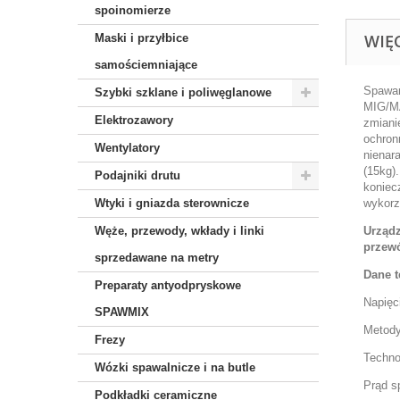
spoinomierze
WIĘ
Maski i przyłbice
samościemniające
Spawar
Szybki szklane i poliwęglanowe
MIG/MA
Elektrozawory
zmiani
ochron
Wentylatory
nienar
(15kg)
Podajniki drutu
koniec
Wtyki i gniazda sterownicze
wykorz
Węże, przewody, wkłady i linki
Urządz
przew
sprzedawane na metry
Dane t
Preparaty antyodpryskowe
Napięc
SPAWMIX
Metody
Frezy
Techno
Wózki spawalnicze i na butle
Prąd s
Podkładki ceramiczne