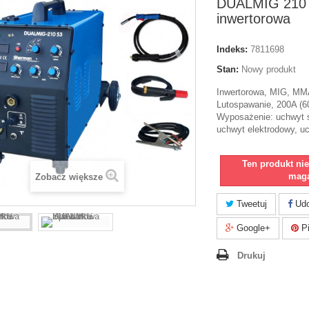
DUALMIG 210
inwertorowa
Indeks:
7811698
Stan:
Nowy produkt
Inwertorowa, MIG, MMA
Lutospawanie, 200A (
Wyposażenie: uchwyt 
uchwyt elektrodowy, 
Ten produkt ni
maga
Zobacz większe
Tweetuj
Udo
Google+
Pi
Drukuj