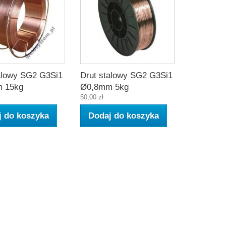
alowy SG2 G3Si1
Drut stalowy SG2 G3Si1
 15kg
Ø0,8mm 5kg
50,00 zł
j do koszyka
Dodaj do koszyka