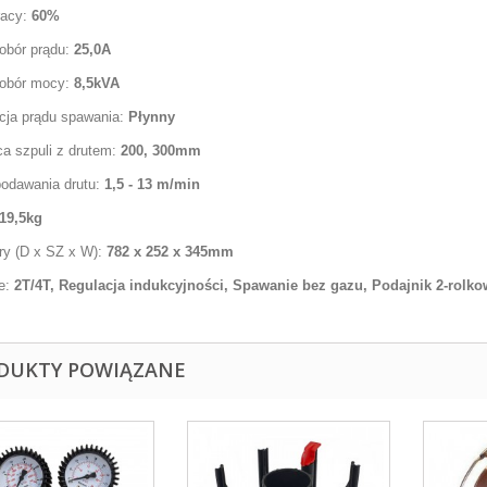
racy:
60%
obór prądu:
25,0A
obór mocy:
8,5kVA
cja prądu spawania:
Płynny
ca szpuli z drutem:
200, 300mm
podawania drutu:
1,5 - 13 m/min
19,5kg
y (D x SZ x W):
782 x 252 x 345mm
e:
2T/4T, Regulacja indukcyjności, Spawanie bez gazu, Podajnik 2-rolk
DUKTY POWIĄZANE