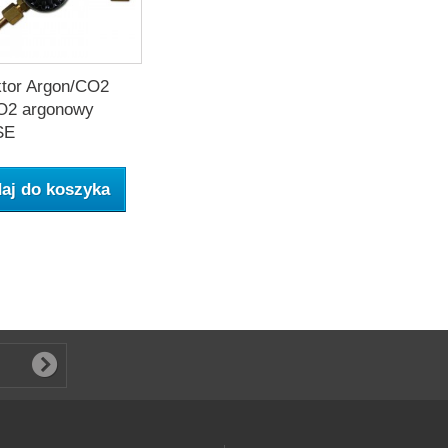
tor Argon/CO2
O2 argonowy
SE
aj do koszyka