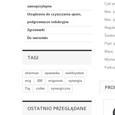
Cykl p
samoprzylepne
M
ax. p
Urządzenie do czyszczenia spoin,
Max. p
podgrzewacze indukcyjne
Regula
Zgrzewarki
Średni
Do warsztatu
Pręd. 
Masa:
TAGI
Wymiar
Funkcj
sherman
spawarka
weldsystem
mig
200
migomat
synergia
PRO
Tig
cutter
synergiczna
OSTATNIO PRZEGLĄDANE