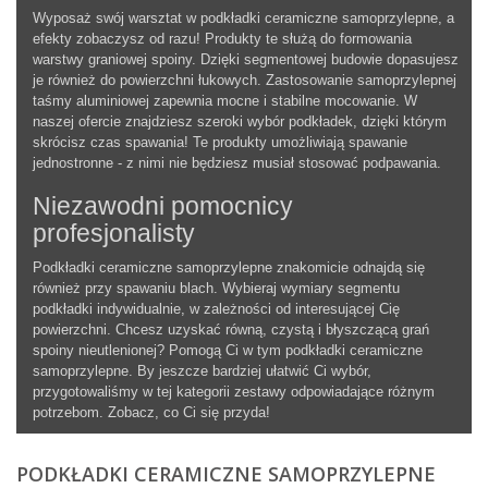
Wyposaż swój warsztat w podkładki ceramiczne samoprzylepne, a
efekty zobaczysz od razu! Produkty te służą do formowania
warstwy graniowej spoiny. Dzięki segmentowej budowie dopasujesz
je również do powierzchni łukowych. Zastosowanie samoprzylepnej
taśmy aluminiowej zapewnia mocne i stabilne mocowanie. W
naszej ofercie znajdziesz szeroki wybór podkładek, dzięki którym
skrócisz czas spawania! Te produkty umożliwiają spawanie
jednostronne - z nimi nie będziesz musiał stosować podpawania.
Niezawodni pomocnicy
profesjonalisty
Podkładki ceramiczne samoprzylepne znakomicie odnajdą się
również przy spawaniu blach. Wybieraj wymiary segmentu
podkładki indywidualnie, w zależności od interesującej Cię
powierzchni. Chcesz uzyskać równą, czystą i błyszczącą grań
spoiny nieutlenionej? Pomogą Ci w tym podkładki ceramiczne
samoprzylepne. By jeszcze bardziej ułatwić Ci wybór,
przygotowaliśmy w tej kategorii zestawy odpowiadające różnym
potrzebom. Zobacz, co Ci się przyda!
PODKŁADKI CERAMICZNE SAMOPRZYLEPNE