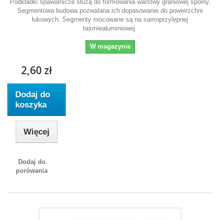
Podkładki spawalnicze służą do formowania warstwy graniowej spoiny.
Segmentowa budowa pozwalana ich dopasowanie do powierzchni
łukowych. Segmenty mocowane są na samoprzylepnej
taśmiealuminiowej.
W magazynie
2,60 zł
Dodaj do
koszyka
Więcej
Dodaj do
porówania