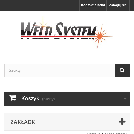
Kontakt z nami
Zaloguj się
Koszyk
(pusty)
ZAKŁADKI