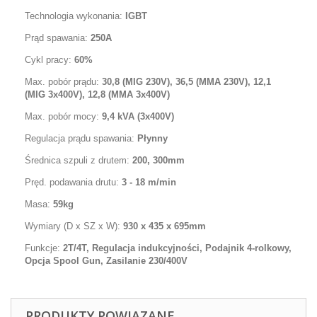
Technologia wykonania:
IGBT
Prąd spawania:
250A
Cykl pracy:
60%
Max. pobór prądu:
30,8 (MIG 230V), 36,5 (MMA 230V), 12,1
(MIG 3x400V), 12,8 (MMA 3x400V)
Max. pobór mocy:
9,4 kVA (3x400V)
Regulacja prądu spawania:
Płynny
Średnica szpuli z drutem:
200, 300mm
Pręd. podawania drutu:
3 - 18 m/min
Masa:
59kg
Wymiary (D x SZ x W):
930 x 435 x 695mm
Funkcje:
2T/4T, Regulacja indukcyjności, Podajnik 4-rolkowy,
Opcja Spool Gun, Zasilanie 230/400V
PRODUKTY POWIĄZANE