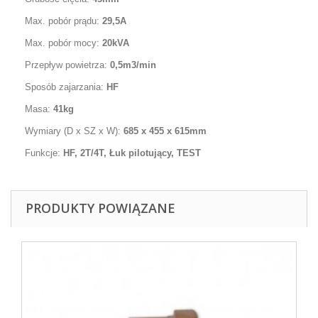
M
ax. pobór prądu:
29,5A
Max. pobór mocy:
20kVA
Przepływ powietrza:
0,5m
3
/min
Sposób zajarzania:
HF
Masa:
41kg
Wymiary (D x SZ x W):
685 x 455 x 615mm
Funkcje:
HF, 2T/4T, Łuk pilotujący, TEST
PRODUKTY POWIĄZANE