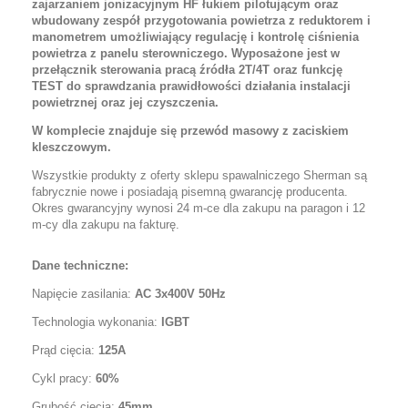
zajarzaniem jonizacyjnym HF łukiem pilotującym oraz
wbudowany zespół przygotowania powietrza z reduktorem i
manometrem umożliwiający regulację i kontrolę ciśnienia
powietrza z panelu sterowniczego. Wyposażone jest w
przełącznik sterowania pracą źródła 2T/4T oraz funkcję
TEST do sprawdzania prawidłowości działania instalacji
powietrznej oraz jej czyszczenia.
W komplecie znajduje się przewód masowy z zaciskiem
kleszczowym.
Wszystkie produkty z oferty sklepu spawalniczego Sherman są
fabrycznie nowe i posiadają pisemną gwarancję producenta.
Okres gwarancyjny wynosi 24 m-ce dla zakupu na paragon i 12
m-cy dla zakupu na fakturę.
Dane techniczne:
Napięcie zasilania:
AC 3x400V 50Hz
Technologia wykonania:
IGBT
Prąd cięcia:
125A
Cykl pracy:
60%
Grubość cięcia:
45mm