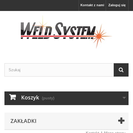
Kontakt z nami
Zaloguj się
Koszyk
(pusty)
ZAKŁADKI