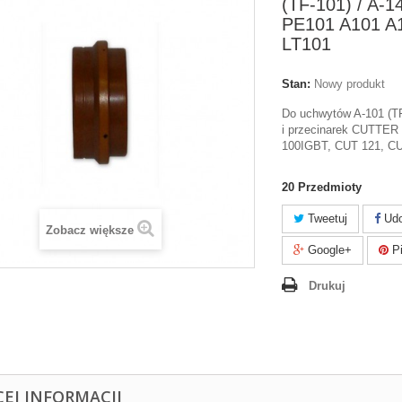
(TF-101) / A-1
PE101 A101 A
LT101
Stan:
Nowy produkt
Do uchwytów A-101 (TF
i przecinarek CUTTER
100IGBT, CUT 121, CU
20
Przedmioty
Tweetuj
Udo
Zobacz większe
Google+
Pi
Drukuj
CEJ INFORMACJI