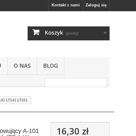
Kontakt z nami
Zaloguj się
Koszyk
(pusty)
U
O NAS
BLOG
A141 LT141 LT101
16,30 zł
rowujący A-101