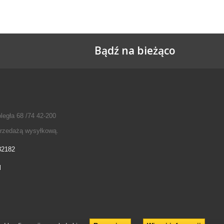
Bądź na bieżąco
legła 68 /74 42-200
przedażą wysyłkową.
32182
l