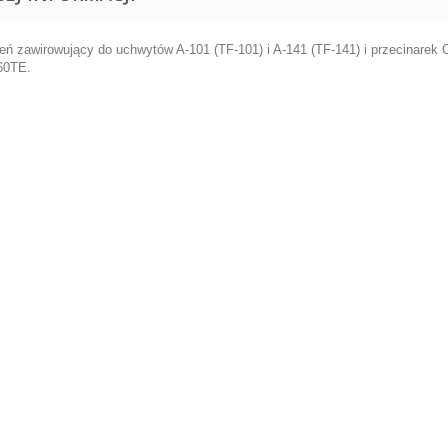
ień zawirowujący do uchwytów A-101 (TF-101) i A-141 (TF-141) i przecinar
60TE.