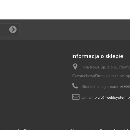
Informacja o sklepie
Inna Nowa Sp. z o.o., Równo
CzęstochowaFirma zajmuje się s
Skontaktuj się z nami:
5083
E-mail:
biuro@weldsystem.p