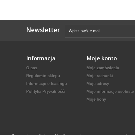
Newsletter
Informacja
Moje konto
O nas
Moje zamówienia
Regulamin sklepu
Moje rachunki
Informacje o leasingu
Moje adresy
Polityka Prywatnośći
Moje informacje osobiste
Moje bony