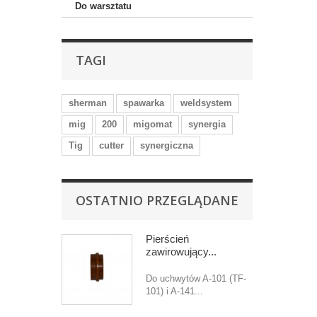
Do warsztatu
TAGI
sherman
spawarka
weldsystem
mig
200
migomat
synergia
Tig
cutter
synergiczna
OSTATNIO PRZEGLĄDANE
Pierścień
zawirowujący...
Do uchwytów A-101 (TF-
101) i A-141...