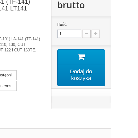
41 (TF-141)
brutto
141 LT141
Ilość
-101) i A-141 (TF-141)
 110, 130, CUT
T 122 i CUT 160TE.
Dodaj do
stępnij
koszyka
nterest