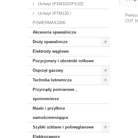
Uchwyt IPXM102/IPX102
Uchwyt IPTM120 /
Pierśc
CUT 1
POWERMAX1000
Akcesoria spawalnicze
Druty spawalnicze
Elektrody węglowe
Pozycjonery i obrotniki rolkowe
Osprzęt gazowy
Technika lutownicza
Przyrządy pomiarowe ,
spoinomierze
Maski i przyłbice
samościemniające
Szybki szklane i poliwęglanowe
Elektrozawory