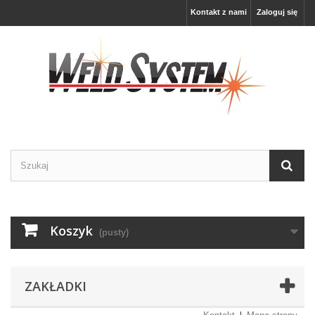
Kontakt z nami
Zaloguj się
Koszyk
(pusty)
ZAKŁADKI