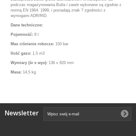
podczas magazynowania.Butla i zawór wykonane są zgodnie z
normą EN 1964: 1999, i posiadają znak ? zgodności z
wymogami ADR/RID.
Dane techniczne:
Pojemność:
8 l
Max ciśnienie robocze:
150 bar
Ilość gazu:
1,5 m3
Wymiary (śr x wys):
136 x 820 mm
Masa:
14,5 kg
Newsletter