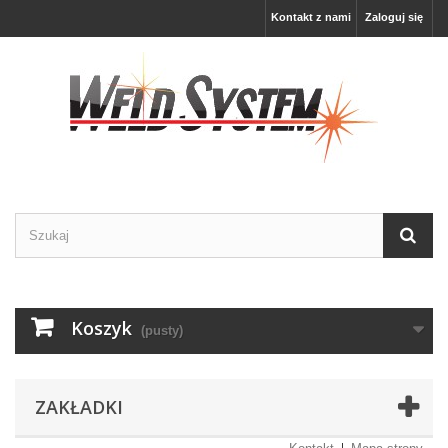
Kontakt z nami
Zaloguj się
Koszyk
(pusty)
ZAKŁADKI