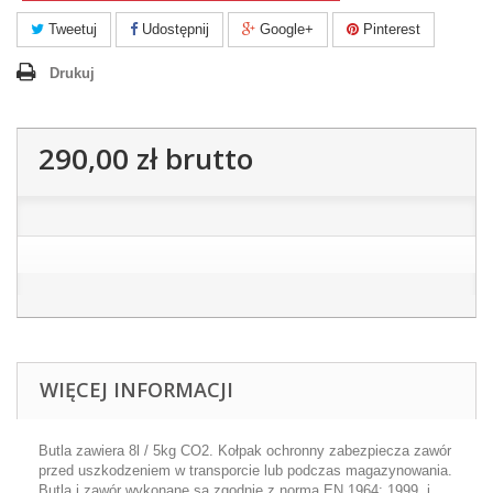
Tweetuj
Udostępnij
Google+
Pinterest
Drukuj
290,00 zł
brutto
WIĘCEJ INFORMACJI
Butla zawiera 8l / 5kg CO2. Kołpak ochronny zabezpiecza zawór
przed uszkodzeniem w transporcie lub podczas magazynowania.
Butla i zawór wykonane są zgodnie z normą EN 1964: 1999, i