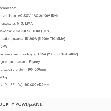
echniczne:
e zasilania:
AC 230V / AC 2x400V 50Hz
 spawania:
MIG, MMA
pawania:
200A (60%) / 160A (100%)
 prądu spawania:
50-200A (5-200A TIG/MMA)
,0kW
eczenie sieci zasilającej:
C25A (230V) / C16A (400V)
cja prądu spawania:
Płynny
ca szpuli z drutem:
200, 300mm
28kg
y (D x SZ x W):
800x300x420
mm
DUKTY POWIĄZANE