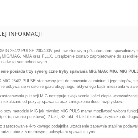
CEJ INFORMACJI
MIG 254/2 PULSE 230/400V
jest inwertorowym półautomatem spawalniczy
ą
MIG/MAG, MMA oraz FLUX.
Urządzenie zostało zaprojetowane do szeroki
 nadwozi samochodowych.
zenie posiada trzy synergiczne tryby spawania MIG/MAG: MIG, MIG P
 MIG 254/2
PULSE
stosowany jest do spawania aluminium i jego stopów, sta
ie odbywa się w osłonie gazu obojętnego, aktywnego bądź mieszanki w zale
 zastosowaniu
pulsacji MIG
następuje zwiększenie ilości ciepła wprowadzane
, niezależnie od pozycji spawania oraz zmiejszenie ilości rozprysków.
o przy metodzie MIG jak również MIG PULS mamy możliwość wyboru funkcji
Spot
(spawanie punktowe),
2-takt, S2-takt,
4-takt
(blokada przycisku do długic
z zastosowanie
4-rolkowego podajnika
urządzenie zapewnia stabilne podawan
 radzi sobię z 5 metrowymi uchwytami spawalniczymi.