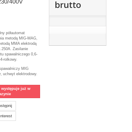
230/400V
brutto
lny półautomat
nia metodą MIG-MAG,
etodą MMA elektrodą
 250A. Zasilanie
tu spawalniczego 0,6-
4-rolkowy.
spawalniczy MIG
 uchwyt elektrodowy.
e występuje już w
zynie
stępnij
nterest