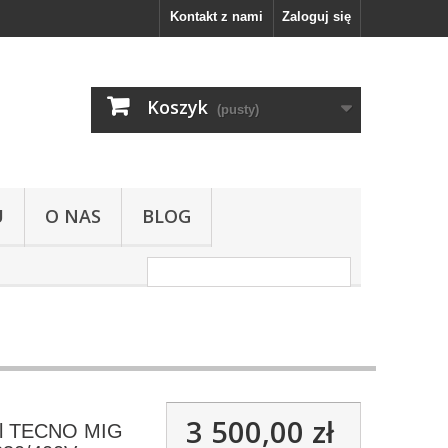
Kontakt z nami
Zaloguj się
Koszyk
(pusty)
U
O NAS
BLOG
3 500,00 zł
al TECNO MIG