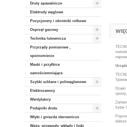
Druty spawalnicze
Elektrody węglowe
Pozycjonery i obrotniki rolkowe
Osprzęt gazowy
WIĘ
Technika lutownicza
TECNO
Przyrządy pomiarowe ,
metod
spoinomierze
napraw
Maski i przyłbice
Urząd
samościemniające
TECNO
Spawan
Szybki szklane i poliwęglanowe
Dzięki
Elektrozawory
spoiny
Wentylatory
Zarówn
trybie
Podajniki drutu
Poprze
Wtyki i gniazda sterownicze
dobrze
Węże, przewody, wkłady i linki