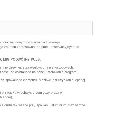
m przeznaczonym do spawania łukowego
ego zakresu zastosowań: od prac konserwacyjnych do
ULS, MIG PODWÓJNY PULS.
li nierdzewnej, stali węglowych i niskostopowych.
żności od wybranego na panelu sterowania programu.
j do spawanego elementu. Możliwe jest uzyskanie lepszej
 przycisku w uchwycie pomiędzy pracą w
h spoin),
ie drutu tak ważne przy spawaniu aluminium oraz bardzo