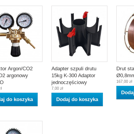
tor Argon/CO2
Adapter szpuli drutu
Drut st
O2 argonowy
15kg K-300 Adaptor
Ø0,8mm
167,00 zł
BO
jednoczęściowy
zł
7,00 zł
Doda
aj do koszyka
Dodaj do koszyka