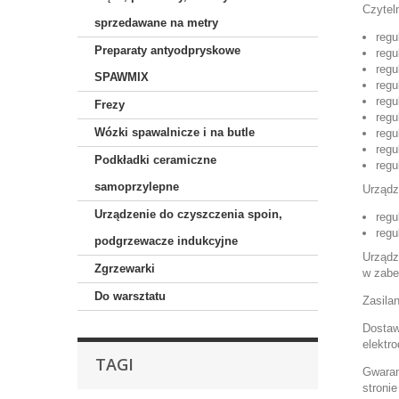
Czytel
sprzedawane na metry
regu
Preparaty antyodpryskowe
regu
regu
SPAWMIX
regu
regu
Frezy
regu
Wózki spawalnicze i na butle
regu
regu
Podkładki ceramiczne
regu
samoprzylepne
Urządz
Urządzenie do czyszczenia spoin,
reg
reg
podgrzewacze indukcyjne
Urządz
Zgrzewarki
w
zabe
Do warsztatu
Zasila
Dostaw
elektr
TAGI
Gwaran
stroni