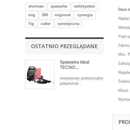
sherman
spawarka
weldsystem
Dane t
mig
200
migomat
synergia
Napięci
Tig
cutter
synergiczna
Metody
Prąd s
OSTATNIO PRZEGLĄDANE
Zakres
Moc:
7
Spawarka Ideal
Zabezpi
TECNO...
Regula
Inwertorowy profesjonalny
Średni
półautomat...
Masa:
Wymiar
PRO