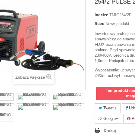
254/2 PULSE 
Indeks:
TMIG254/2P
Stan:
Nowy produkt
Inwertorowy profesjona
spawalniczy do spawa
FLUX oraz spawania m
otuloną. Prąd spawania
230/400V. Średnica dru
1,0mm. Podajnik drutu 
Wyposażenie: uchwyt 
24/3m, uchwyt masowy,
Zobacz większe
Ten produkt ni
maga
Tweetuj
Udo
Google+
Pi
Drukuj