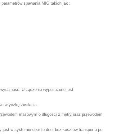
 parametrów spawania MIG takich jak :
wydajność. Urządzenie wyposażone jest
e wtyczkę zasilania.
 przewodem masowym o długości 2 metry oraz przewodem
y jest w systemie
door-to-door
bez kosztów transportu po