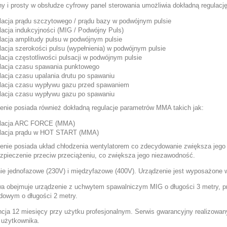
ny i prosty w obsłudze
cyfrowy panel sterowania
umożliwia dokładną regulację
lacja prądu szczytowego / prądu bazy w podwójnym pulsie
lacja indukcyjności (MIG / Podwójny Puls)
lacja amplitudy pulsu w podwójnym pulsie
lacja szerokości pulsu (wypełnienia) w podwójnym pulsie
lacja częstotliwości pulsacji w podwójnym pulsie
lacja czasu spawania punktowego
lacja czasu upalania drutu po spawaniu
lacja czasu wypływu gazu przed spawaniem
lacja czasu wypływu gazu po spawaniu​
enie posiada również dokładną regulacje parametrów MMA takich jak:
ulacja ARC FORCE (MMA)
ulacja prądu w HOT START (MMA)
enie posiada
układ chłodzenia wentylatorem
co zdecydowanie zwiększa jego 
zpieczenie przeciw przeciążeniu
, co zwiększa jego niezawodność.
nie jednofazowe (230V) i międzyfazowe (400V).
Urządzenie jest wyposażone w
a obejmuje urządzenie z uchwytem spawalniczym MIG o długości 3 metry,
odowym o długości 2 metry.
cja 12 miesięcy przy użytku profesjonalnym. Serwis gwarancyjny realizowan
e użytkownika.