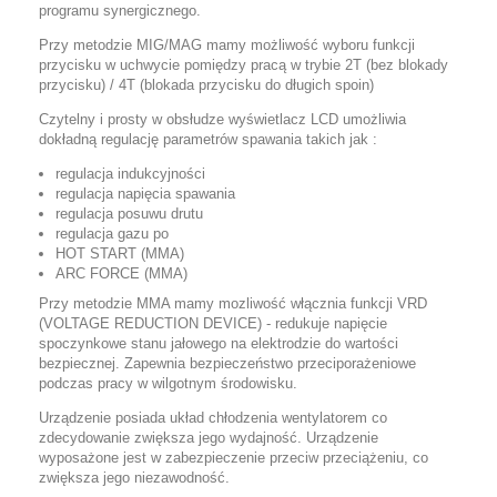
programu synergicznego.
Przy metodzie MIG/MAG mamy możliwość wyboru funkcji
przycisku w uchwycie pomiędzy pracą w trybie 2T (bez blokady
przycisku) / 4T (blokada przycisku do długich spoin)
Czytelny i prosty w obsłudze
wyświetlacz LCD
umożliwia
dokładną regulację parametrów spawania takich jak :
regulacja indukcyjności
regulacja napięcia spawania
regulacja posuwu drutu
regulacja gazu po
HOT START (MMA)
ARC FORCE (MMA)
Przy metodzie MMA mamy mozliwość włącznia funkcji
VRD
(VOLTAGE REDUCTION DEVICE)
- redukuje napięcie
spoczynkowe stanu jałowego na elektrodzie do wartości
bezpiecznej. Zapewnia bezpieczeństwo przeciporażeniowe
podczas pracy w wilgotnym środowisku.
Urządzenie posiada
układ chłodzenia wentylatorem
co
zdecydowanie zwiększa jego wydajność. Urządzenie
wyposażone jest w
zabezpieczenie przeciw przeciążeniu
, co
zwiększa jego niezawodność.