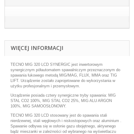
WIĘCEJ INFORMACJI
TECNO MIG 320 LCD SYNERGIC
jest inwertorowym
synergicznym półautomatem spawalniczym przeznaczonym do
spawania łukowego metodą
MIG/MAG, FLUX, MMA oraz TIG
LIFT.
Urządzenie zostało zaprojetowane do wykorzystania w
użytku profesjonalnym i przemysłowym.
Urządzenie posiada cztery synergiczne tryby spawania:
MIG
STAL CO
2
100%, MIG STAL CO
2
25%, MIG ALU ARGON
100%, MIG SAMOOSŁONOWY.
TECNO MIG 320 LCD stosowany jest do spawania stali
nierdzewnej, stali węglowych i niskostopowych oraz aluminium .
Spawanie odbywa się w osłonie gazu obojętnego, aktywnego
bądz mieszanki w zależności od wybranego na wyświetlaczu