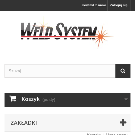
Kontakt z nami
Zaloguj się
Koszyk
(pusty)
ZAKŁADKI