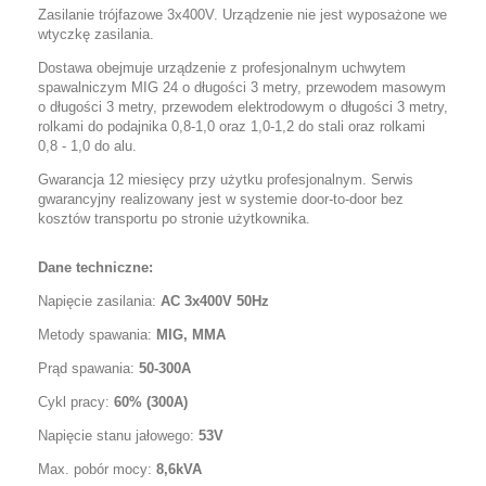
Zasilanie trójfazowe 3x400V.
Urządzenie nie jest wyposażone we
wtyczkę zasilania.
Dostawa obejmuje urządzenie z profesjonalnym uchwytem
spawalniczym
MIG 24 o długości 3 metry
, przewodem masowym
o długości 3 metry, przewodem elektrodowym o długości 3 metry,
rolkami do podajnika 0,8-1,0 oraz 1,0-1,2
do stali oraz rolkami
0,8 - 1,0 do alu.
Gwarancja 12 miesięcy przy użytku profesjonalnym. Serwis
gwarancyjny realizowany jest w systemie
door-to-door
bez
kosztów transportu po stronie użytkownika.
Dane techniczne:
Napięcie zasilania:
AC 3x400V 50Hz
Metody spawania:
MIG, MMA
Prąd spawania:
50-300A
Cykl pracy:
60% (300A)
Napięcie stanu jałowego:
53V
Max. pobór mocy:
8,6kVA