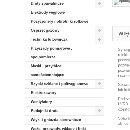
Druty spawalnicze
Elektrody węglowe
Pozycjonery i obrotniki rolkowe
Osprzęt gazowy
WIĘ
Technika lutownicza
Przyrządy pomiarowe ,
Synerg
(elekt
spoinomierze
podwój
pozwal
Maski i przyłbice
pozwal
samościemniające
i samo
Szybki szklane i poliwęglanowe
Spawar
lub ko
Elektrozawory
Podcza
Wentylatory
i VRD.
częstot
Podajniki drutu
Spawar
Wtyki i gniazda sterownicze
atmosf
Węże, przewody, wkłady i linki