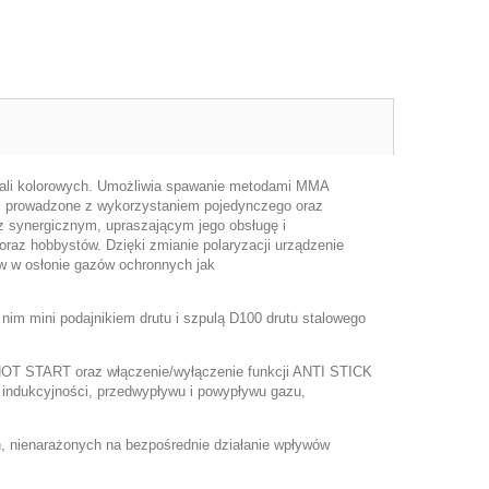
tali kolorowych. Umożliwia spawanie metodami MMA
ć prowadzone z wykorzystaniem pojedynczego oraz
synergicznym, upraszającym jego obsługę i
az hobbystów. Dzięki zmianie polaryzacji urządzenie
 w osłonie gazów ochronnych jak
m mini podajnikiem drutu i szpulą D100 drutu stalowego
HOT START oraz włączenie/wyłączenie funkcji ANTI STICK
indukcyjności, przedwypływu i powypływu gazu,
 nienarażonych na bezpośrednie działanie wpływów