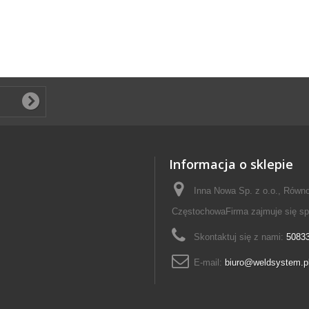
Informacja o sklepie
Inna Nowa Sp. z o.o., Równo
CzęstochowaFirma zajmuje się s
Skontaktuj się z nami:
5083
E-mail:
biuro@weldsystem.p