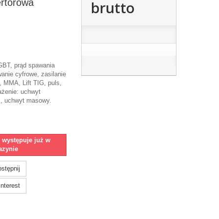
ertorowa
brutto
IGBT, prąd spawania
anie cyfrowe, zasilanie
MMA, Lift TIG, puls,
żenie: uchwyt
, uchwyt masowy.
e występuje już w
zynie
stępnij
nterest