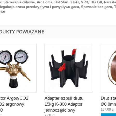
e:
Sterowanie cyfrowe, Arc Force, Hot Start, 2T/4T, VRD, TIG Lift, Naras
Regulacja czasu przedwypływu i powypływu gazu, Spawanie bez gazu, T
owe
DUKTY POWIĄZANE
tor Argon/CO2
Adapter szpuli drutu
Drut st
O2 argonowy
15kg K-300 Adaptor
Ø0,8mm
167,00 zł
BO
jednoczęściowy
zł
7,00 zł