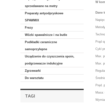
W komp
sprzedawane na metry
Dane t
Preparaty antyodpryskowe
Napięci
SPAWMIX
Metody
Frezy
Techno
Wózki spawalnicze i na butle
Prąd s
Podkładki ceramiczne
Cykl p
samoprzylepne
M
ax. p
Urządzenie do czyszczenia spoin,
podgrzewacze indukcyjne
Max. p
Zgrzewarki
Regula
Do warsztatu
Średni
Pręd. 
Masa:
TAGI
Wymiar