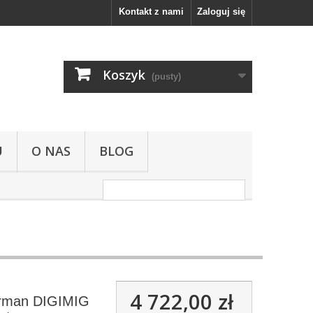
Kontakt z nami
Zaloguj się
Koszyk
(pusty)
U
O NAS
BLOG
4 722,00 zł
rman DIGIMIG