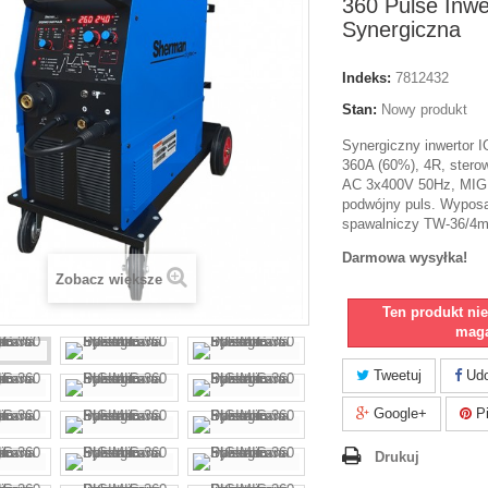
360 Pulse Inw
Synergiczna
Indeks:
7812432
Stan:
Nowy produkt
Synergiczny inwertor 
360A (60%), 4R, sterow
AC 3x400V 50Hz, MIG, 
podwójny puls.
Wyposa
spawalniczy TW-36/4m
Darmowa wysyłka!
Zobacz większe
Ten produkt ni
maga
Tweetuj
Udo
Google+
Pi
Drukuj