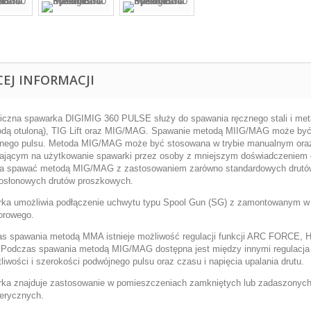
CEJ INFORMACJI
iczna spawarka DIGIMIG 360 PULSE służy do spawania ręcznego stali i me
rodą otuloną), TIG Lift oraz MIG/MAG. Spawanie metodą MIIG/MAG może by
nego pulsu. Metoda MIG/MAG może być stosowana w trybie manualnym oraz 
ającym na użytkowanie spawarki przez osoby z mniejszym doświadczeniem or
a spawać metodą MIG/MAG z zastosowaniem zarówno standardowych drutów
osłonowych drutów proszkowych.
ka umożliwia podłączenie uchwytu typu Spool Gun (SG) z zamontowanym w ni
lorowego.
s spawania metodą MMA istnieje możliwość regulacji funkcji ARC FORCE, 
 Podczas spawania metodą MIG/MAG dostępna jest między innymi regulacja 
liwości i szerokości podwójnego pulsu oraz czasu i napięcia upalania drutu.
ka znajduje zastosowanie w pomieszczeniach zamkniętych lub zadaszonych,
erycznych.