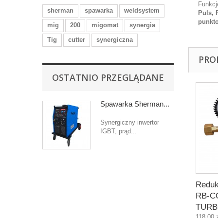
Funkcj
sherman
spawarka
weldsystem
Puls, 
punkt
mig
200
migomat
synergia
Tig
cutter
synergiczna
PRO
OSTATNIO PRZEGLĄDANE
Spawarka Sherman...
Synergiczny inwertor
IGBT, prąd...
Reduk
RB-C
TUR
118,00 