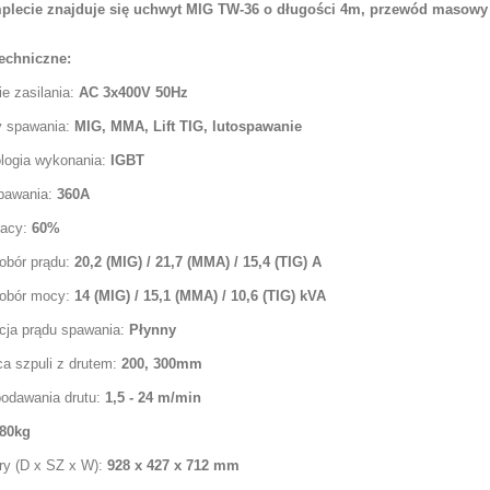
lecie znajduje się uchwyt MIG TW-36 o długości 4m, przewód masowy
echniczne:
e zasilania:
AC 3x400V 50Hz
 spawania:
MIG, MMA, Lift TIG, lutospawanie
logia wykonania:
IGBT
pawania:
360A
racy:
60%
obór prądu:
20,2 (MIG) / 21,7 (MMA) / 15,4 (TIG) A
obór mocy:
14 (MIG) / 15,1 (MMA) / 10,6 (TIG)
kVA
cja prądu spawania:
Płynny
ca szpuli z drutem:
200, 300mm
podawania drutu:
1,5 - 24 m/min
80kg
y (D x SZ x W):
928 x 427 x 712
mm