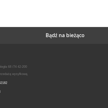
Bądź na bieżąco
legła 68 /74 42-200
przedażą wysyłkową.
32182
l