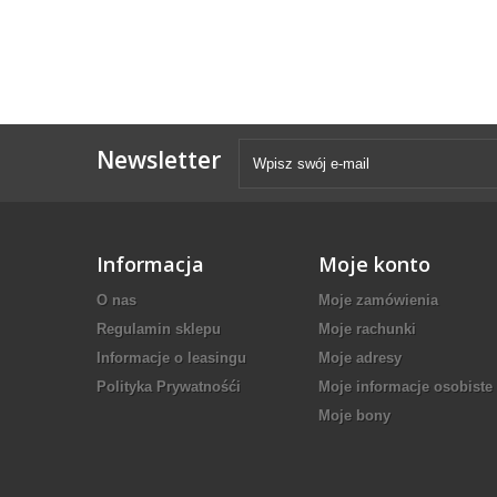
Newsletter
Informacja
Moje konto
O nas
Moje zamówienia
Regulamin sklepu
Moje rachunki
Informacje o leasingu
Moje adresy
Polityka Prywatnośći
Moje informacje osobiste
Moje bony