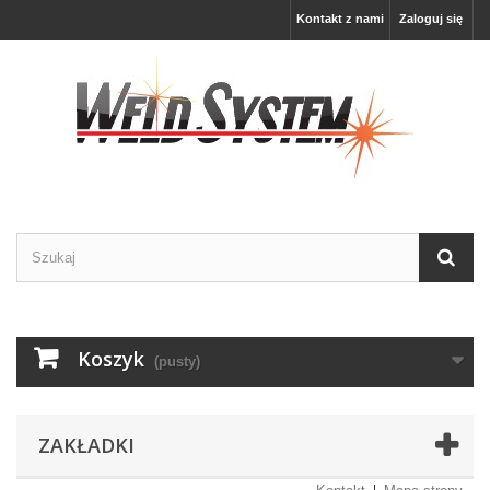
Kontakt z nami
Zaloguj się
Koszyk
(pusty)
ZAKŁADKI