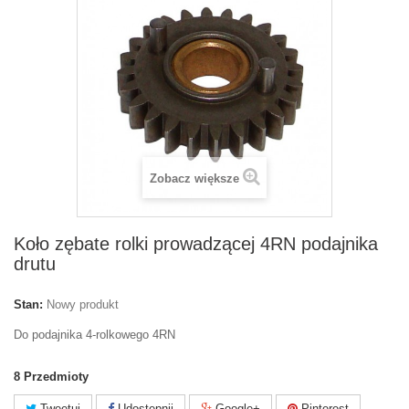
Zobacz większe
Koło zębate rolki prowadzącej 4RN podajnika
drutu
Stan:
Nowy produkt
Do podajnika 4-rolkowego 4RN
8
Przedmioty
Tweetuj
Udostępnij
Google+
Pinterest