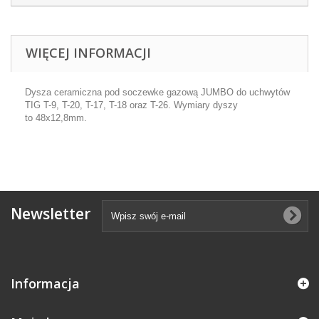
WIĘCEJ INFORMACJI
Dysza ceramiczna pod soczewke gazową JUMBO do uchwytów
TIG T-9, T-20, T-17, T-18 oraz T-26. Wymiary dyszy
to 48x12,8mm.
Newsletter
Informacja