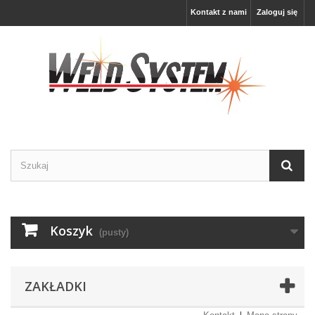
Kontakt z nami
Zaloguj się
Koszyk
(pusty)
ZAKŁADKI