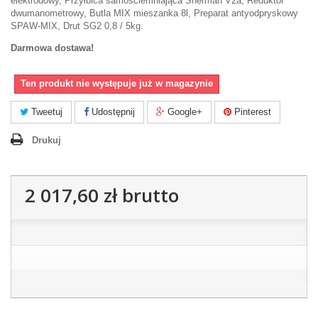
elektrodowy, Przyłbica samościemniająca Sherman V2a, Reduktor
dwumanometrowy, Butla MIX mieszanka 8l, Preparat antyodpryskowy
SPAW-MIX, Drut SG2 0,8 / 5kg.
Darmowa dostawa!
Ten produkt nie występuje już w magazynie
Tweetuj
Udostępnij
Google+
Pinterest
Drukuj
2 017,60 zł
brutto