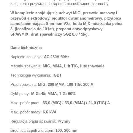
załączeniu przywracane są ostatnio ustawione parametry.
W komplecie znajdują się uchwyt MIG, przewód masowy i
przewód elektrodowy, reduktor dwumanometrowy, przyłbica
samościemniająca Sherman V2a, butla MIX mieszanka pełna
8l (legalizacja do 10 lat), preparat antyodpryskowy
SPAWMIX, drut spawalniczy SG2 0,8 / 5kg.
Dane techniczne:
Napięcie zasilania:
AC 230V 50Hz
Metody spawania:
MIG, MMA, Lift TIG, lutospawanie
Technologia wykonania:
IGBT
Prąd spawania:
MIG: 200 MMA: 180 TIG: 200 A
Cykl pracy:
MIG: 45; MMA, TIG: 60%
M
ax. pobór prądu:
33,0 (MIG) / 33,0 (MMA) / 24,0 (TIG) A
Max. pobór mocy:
6,6 kVA
Regulacja prądu spawania:
Płynny
Średnica szpuli z drutem:
100, 200mm