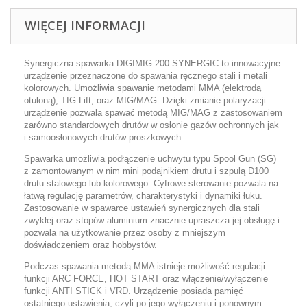
WIĘCEJ INFORMACJI
Synergiczna spawarka DIGIMIG 200 SYNERGIC to innowacyjne
urządzenie przeznaczone do spawania ręcznego stali i metali
kolorowych. Umożliwia spawanie metodami MMA (elektrodą
otuloną), TIG Lift, oraz MIG/MAG. Dzięki zmianie polaryzacji
urządzenie pozwala spawać metodą MIG/MAG z zastosowaniem
zarówno standardowych drutów w osłonie gazów ochronnych jak
i samoosłonowych drutów proszkowych.
Spawarka umożliwia podłączenie uchwytu typu Spool Gun (SG)
z zamontowanym w nim mini podajnikiem drutu i szpulą D100
drutu stalowego lub kolorowego.
Cyfrowe sterowanie pozwala na
łatwą regulację parametrów, charakterystyki i dynamiki łuku.
Zastosowanie w spawarce ustawień synergicznych dla stali
zwykłej oraz stopów aluminium znacznie upraszcza jej obsługę i
pozwala na użytkowanie przez osoby z mniejszym
doświadczeniem oraz hobbystów.
Podczas spawania metodą MMA istnieje możliwość regulacji
funkcji ARC FORCE, HOT START oraz włączenie/wyłączenie
funkcji ANTI STICK i VRD.
Urządzenie posiada pamięć
ostatniego ustawienia, czyli po jego wyłączeniu i ponownym