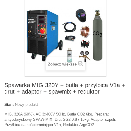
Zobacz większe
Spawarka MIG 320Y + butla + przylbica V1a +
drut + adaptor + spawmix + reduktor
Stan:
Nowy produkt
MIG, 320A (60%), AC 3x400V 50Hz, Butla CO2 6kg, Preparat
antyodpryskowy SPAW-MIX, Drut SG2 0,8 / 15kg, Adaptor szpuli,
Przyłbica samościemniająca V1a, Reduktor Arg/CO2.