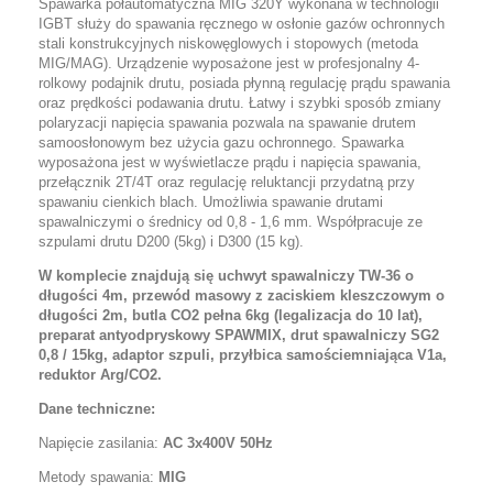
Spawarka półautomatyczna MIG 320Y wykonana w technologii
IGBT służy do spawania ręcznego w osłonie gazów ochronnych
stali konstrukcyjnych niskowęglowych i stopowych (metoda
MIG/MAG). Urządzenie wyposażone jest w profesjonalny 4-
rolkowy podajnik drutu, posiada płynną regulację prądu spawania
oraz prędkości podawania drutu. Łatwy i szybki sposób zmiany
polaryzacji napięcia spawania pozwala na spawanie drutem
samoosłonowym bez użycia gazu ochronnego. Spawarka
wyposażona jest w wyświetlacze prądu i napięcia spawania,
przełącznik 2T/4T oraz regulację reluktancji przydatną przy
spawaniu cienkich blach. Umożliwia spawanie drutami
spawalniczymi o średnicy od 0,8 - 1,6 mm. Współpracuje ze
szpulami drutu D200 (5kg) i D300 (15 kg).
W komplecie znajduj
ą
si
ę uchwyt spawalniczy TW-36 o
długości 4m,
przewód masowy z zaciskiem kleszczowym o
długo
ś
ci 2m
,
butla CO2 pełna 6kg (legalizacja do 10 lat)
,
preparat antyodpryskowy SPAWMIX, drut spawalniczy SG2
0,8 / 15kg, adaptor szpuli, przyłbica samościemniająca V1a
,
reduktor Arg/CO2.
Dane techniczne:
Napięcie zasilania:
AC 3x400V 50Hz
Metody spawania:
MIG