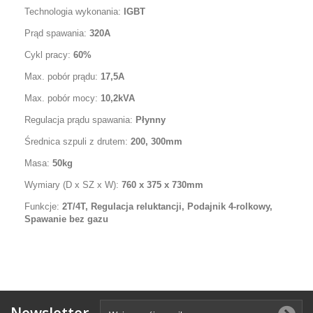
Technologia wykonania:
IGBT
Prąd spawania:
320A
Cykl pracy:
60%
M
ax. pobór prądu:
17,5A
Max. pobór mocy:
10,2kVA
Regulacja prądu spawania:
Płynny
Średnica szpuli z drutem:
200, 300mm
Masa:
50kg
Wymiary (D x SZ x W):
760 x 375 x 730mm
Funkcje:
2T/4T, Regulacja reluktancji, Podajnik 4-rolkowy
,
Spawanie bez gazu