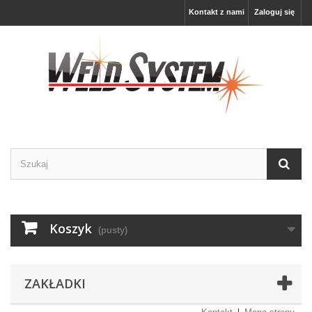
Kontakt z nami
Zaloguj się
Koszyk
(pusty)
ZAKŁADKI