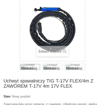
Zobacz większe
Uchwyt spawalniczy TIG T-17V FLEX/4m Z
ZAWOREM T-17V 4m 17V FLEX
Stan:
Nowy produkt
Zajarzanie łuku przez potarcie, z zaworem, chłodzony gazem, giętka