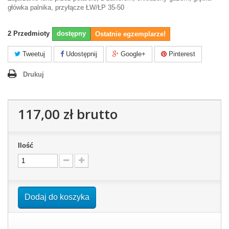
główka palnika, przyłącze ŁW/ŁP 35-50
2
Przedmioty
dostępny
Ostatnie egzemplarze!
Tweetuj
Udostępnij
Google+
Pinterest
Drukuj
117,00 zł
brutto
Ilość
Dodaj do koszyka