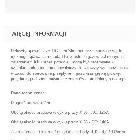
WIĘCEJ INFORMACJI
Uchwyty spawalnicze TIG serii Sherman przeznaczone są do
ręcznego spawania metodą TIG w osłonie gazów ochronnych z
zajarzaniem łuku przez potarcie i mogą być stosowane w
szerokim zakresie prac spawalniczych. Uchwyty wyposażone są
w zawór do sterowania przepływem gazu oraz giętką główkę,
przydatną podczas spawania elementów o utrudnionym dostępie.
Dane techniczne:
Długość uchwytu:
4m
Obciążalność prądowa w cyklu pracy X 35 - AC:
125A
Obciążalność prądowa w cyklu pracy X 35 - DC:
140A
Zakres średnic elektrod / długość elektrody
:
1,0 – 4,0 / 175mm