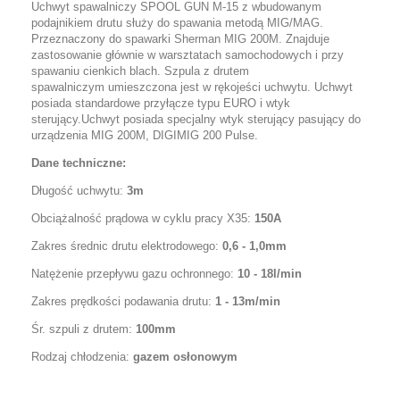
Uchwyt spawalniczy SPOOL GUN M-15 z wbudowanym
podajnikiem drutu służy do spawania metodą MIG/MAG.
Przeznaczony do spawarki Sherman MIG 200M. Znajduje
zastosowanie głównie w warsztatach samochodowych i przy
spawaniu cienkich blach. Szpula z drutem
spawalniczym umieszczona jest w rękojeści uchwytu. Uchwyt
posiada standardowe przyłącze typu EURO i wtyk
sterujący.Uchwyt posiada specjalny wtyk sterujący pasujący do
urządzenia MIG 200M, DIGIMIG 200 Pulse.
Dane techniczne:
Długość uchwytu:
3m
Obciążalność prądowa w cyklu pracy X35:
150A
Zakres średnic drutu elektrodowego:
0,6 - 1,0mm
Natężenie przepływu gazu ochronnego:
10 - 18l/min
Zakres prędkości podawania drutu:
1 - 13m/min
Śr. szpuli z drutem:
100mm
Rodzaj chłodzenia:
gazem osłonowym