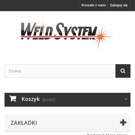
Kontakt z nami
Zaloguj się
Koszyk
(pusty)
ZAKŁADKI