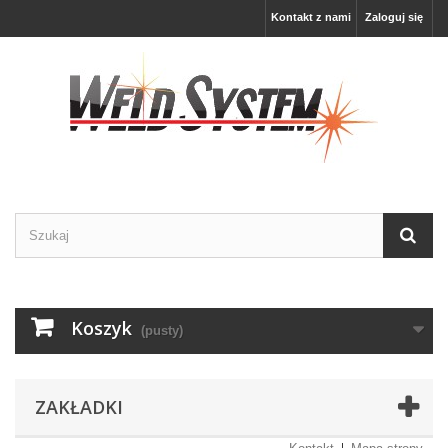
Kontakt z nami
Zaloguj się
Koszyk
(pusty)
ZAKŁADKI