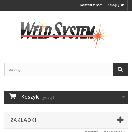
Kontakt z nami
Zaloguj się
Koszyk
(pusty)
ZAKŁADKI