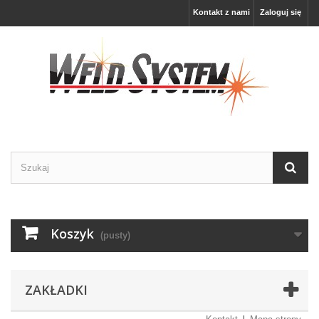
Kontakt z nami
Zaloguj się
Koszyk
(pusty)
ZAKŁADKI