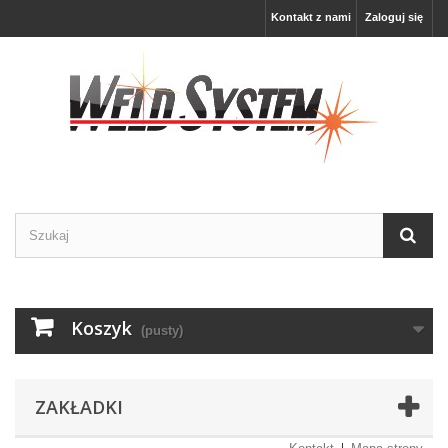
Kontakt z nami
Zaloguj się
Koszyk
(pusty)
ZAKŁADKI