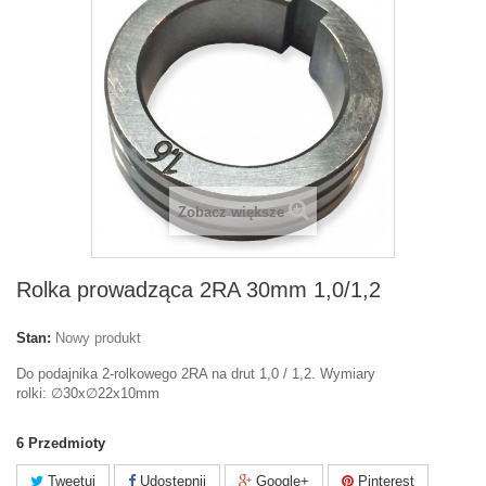
Zobacz większe
Rolka prowadząca 2RA 30mm 1,0/1,2
Stan:
Nowy produkt
Do podajnika 2-rolkowego 2RA na drut 1,0 / 1,2. Wymiary
rolki: ∅30x∅22x10mm
6
Przedmioty
Tweetuj
Udostępnij
Google+
Pinterest