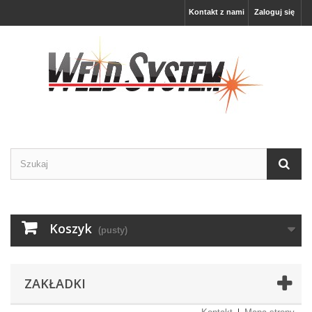
Kontakt z nami
Zaloguj się
Koszyk
(pusty)
ZAKŁADKI