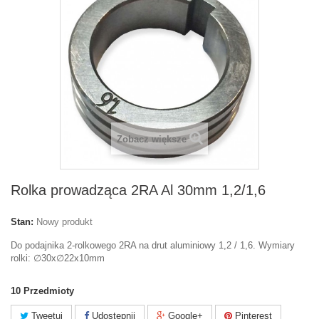
Zobacz większe
Rolka prowadząca 2RA Al 30mm 1,2/1,6
Stan:
Nowy produkt
Do podajnika 2-rolkowego 2RA na drut aluminiowy 1,2 / 1,6. Wymiary
rolki: ∅30x∅22x10mm
10
Przedmioty
Tweetuj
Udostępnij
Google+
Pinterest