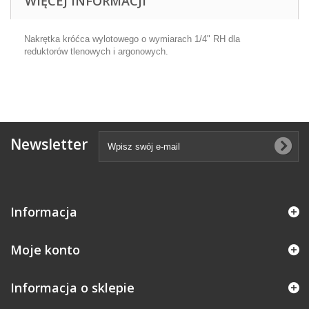
WIĘCEJ INFORMACJI
Nakrętka króćca wylotowego o wymiarach 1/4" RH dla
reduktorów tlenowych i argonowych.
Newsletter
Informacja
Moje konto
Informacja o sklepie