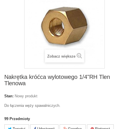
Zobacz większe
Nakrętka króćca wylotowego 1/4"RH Tlen
Tlenowa
Stan:
Nowy produkt
Do łączenia węży spawalniczych.
99
Przedmioty
Tweetuj
Udostępnij
Google+
Pinterest