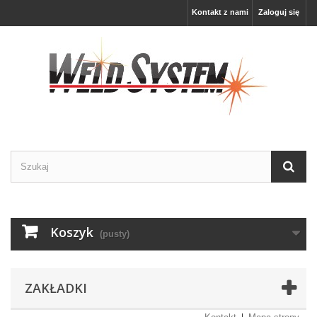
Kontakt z nami
Zaloguj się
Koszyk
(pusty)
ZAKŁADKI