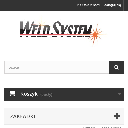
Kontakt z nami
Zaloguj się
Koszyk
(pusty)
ZAKŁADKI