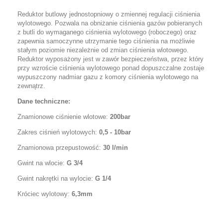
Reduktor butlowy jednostopniowy o zmiennej regulacji ciśnienia
wylotowego. Pozwala na obniżanie ciśnienia gazów pobieranych
z butli do wymaganego ciśnienia wylotowego (roboczego) oraz
zapewnia samoczynne utrzymanie tego ciśnienia na możliwie
stałym poziomie niezależnie od zmian ciśnienia wlotowego.
Reduktor wyposażony jest w zawór bezpieczeństwa, przez który
przy wzroście ciśnienia wylotowego ponad dopuszczalne zostaje
wypuszczony nadmiar gazu z komory ciśnienia wylotowego na
zewnątrz.
Dane techniczne:
Znamionowe ciśnienie wlotowe:
200bar
Zakres ciśnień wylotowych:
0,5 - 10bar
Znamionowa przepustowość:
30 l/min
Gwint na wlocie:
G 3/4
Gwint nakrętki na wylocie:
G 1/4
Króciec wylotowy:
6,3mm