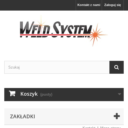
Kontakt z nami
Zaloguj się
Koszyk
(pusty)
ZAKŁADKI