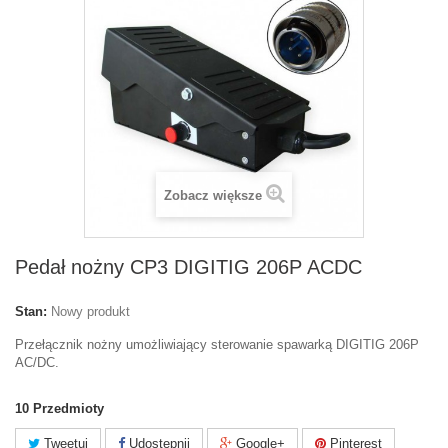
Zobacz większe
Pedał nożny CP3 DIGITIG 206P ACDC
Stan:
Nowy produkt
Przełącznik nożny umożliwiający sterowanie spawarką
DIGITIG 206P
AC/DC
.
10
Przedmioty
Tweetuj
Udostępnij
Google+
Pinterest