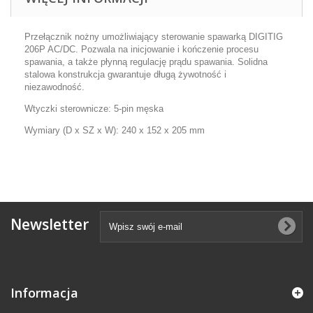
Przełącznik nożny umożliwiający sterowanie spawarką DIGITIG
206P AC/DC. Pozwala na inicjowanie i kończenie procesu
spawania, a także płynną regulację prądu spawania. Solidna
stalowa konstrukcja gwarantuje długą żywotność i
niezawodność.
Wtyczki sterownicze: 5-pin męska
Wymiary (D x SZ x W): 240 x 152 x 205 mm
Newsletter
Informacja