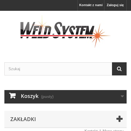
Kontakt z nami
Zaloguj się
Koszyk
(pusty)
ZAKŁADKI