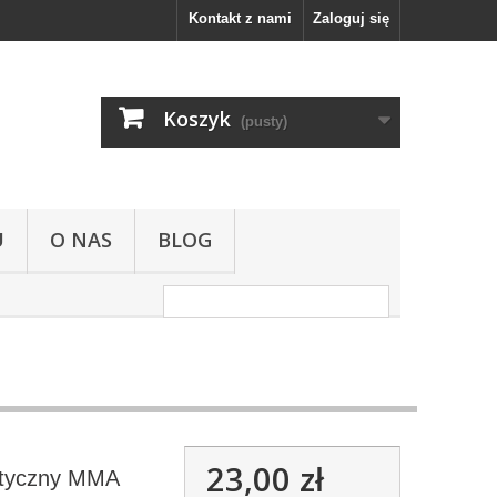
Kontakt z nami
Zaloguj się
Koszyk
(pusty)
U
O NAS
BLOG
23,00 zł
tyczny MMA