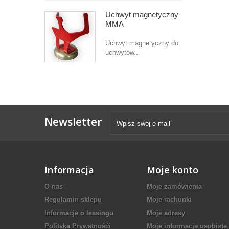
Uchwyt magnetyczny
MMA
Uchwyt magnetyczny do
uchwytów...
Newsletter
Informacja
Moje konto
O nas
Moje zamówienia
Regulamin sklepu
Moje rachunki
Informacje o leasingu
Moje adresy
Polityka Prywatnośći
Moje informacje osobiste