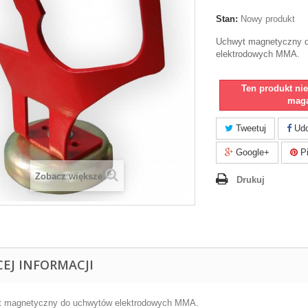
Stan:
Nowy produkt
Uchwyt magnetyczny 
elektrodowych MMA.
Ten produkt ni
maga
Tweetuj
Udo
Google+
Pi
Zobacz większe
Drukuj
CEJ INFORMACJI
 magnetyczny do uchwytów elektrodowych MMA.