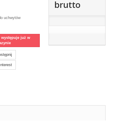
brutto
do uchwytów
e występuje już w
zynie
stępnij
nterest