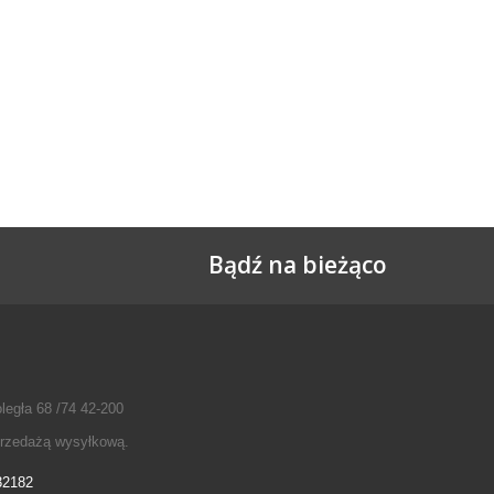
Bądź na bieżąco
legła 68 /74 42-200
przedażą wysyłkową.
32182