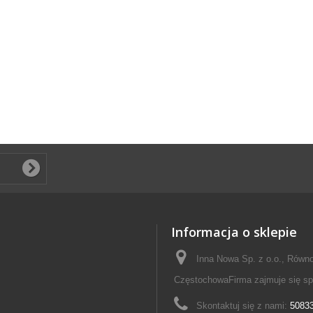
Informacja o sklepie
Inna Nowa Sp. z o.o., Równo
CzęstochowaFirma zajmuje się s
Skontaktuj się z nami:
5083