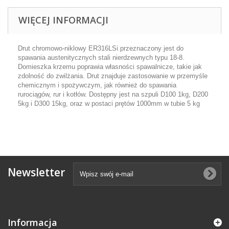
WIĘCEJ INFORMACJI
Drut chromowo-niklowy ER316LSi przeznaczony jest do
spawania austenitycznych stali nierdzewnych typu 18-8.
Domieszka krzemu poprawia własności spawalnicze, takie jak
zdolność do zwilżania. Drut znajduje zastosowanie w przemyśle
chemicznym i spożywczym, jak również do spawania
rurociągów, rur i kotłów. Dostępny jest na szpuli D100 1kg, D200
5kg i D300 15kg, oraz w postaci prętów 1000mm w tubie 5 kg
Newsletter
Informacja