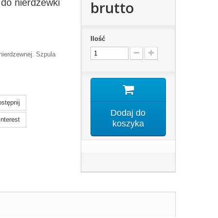
do nierdzewki
brutto
Ilość
 nierdzewnej. Szpula
stępnij
Dodaj do
nterest
koszyka