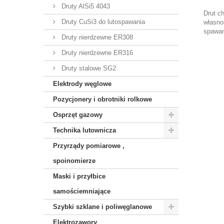
Druty AlSi5 4043
Drut c
Druty CuSi3 do lutospawania
własno
spawan
Druty nierdzewne ER308
Druty nierdzewne ER316
Druty stalowe SG2
Elektrody węglowe
Pozycjonery i obrotniki rolkowe
Osprzęt gazowy
Technika lutownicza
Przyrządy pomiarowe ,
spoinomierze
Maski i przyłbice
samościemniające
Szybki szklane i poliwęglanowe
Elektrozawory