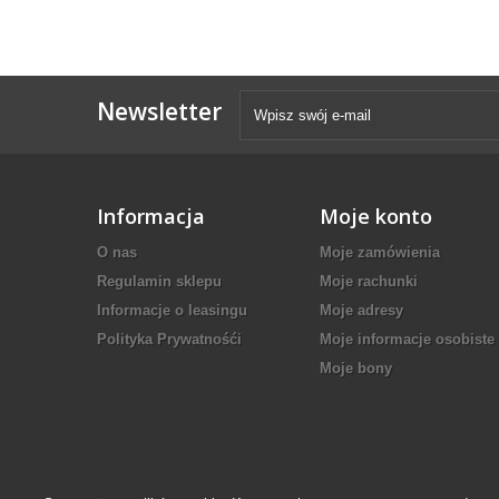
Newsletter
Informacja
Moje konto
O nas
Moje zamówienia
Regulamin sklepu
Moje rachunki
Informacje o leasingu
Moje adresy
Polityka Prywatnośći
Moje informacje osobiste
Moje bony