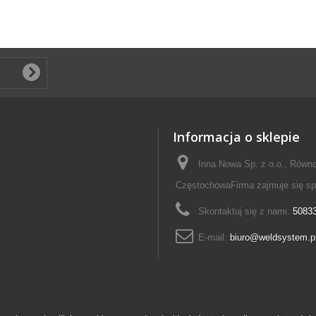
Informacja o sklepie
Inna Nowa Sp. z o.o., Równo
CzęstochowaFirma zajmuje się s
Skontaktuj się z nami:
5083
E-mail:
biuro@weldsystem.p