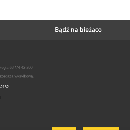
Bądź na bieżąco
legła 68 /74 42-200
przedażą wysyłkową.
32182
l