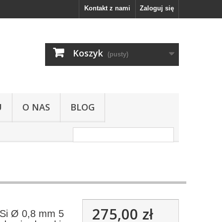
Kontakt z nami
Zaloguj się
Koszyk
(pusty)
U
O NAS
BLOG
275,00 zł
Si Ø 0,8 mm 5