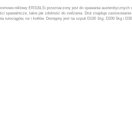
hromowo-niklowy ER316LSi przeznaczony jest do spawania austenitycznych s
ści spawalnicze, takie jak zdolność do zwilżania. Drut znajduje zastosowa
ia rurociągów, rur i kotłów. Dostępny jest na szpuli D100 1kg, D200 5kg i D