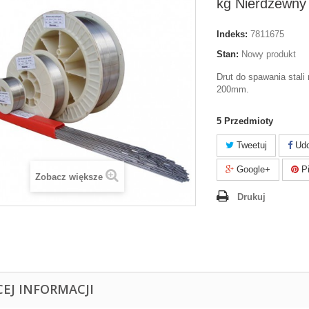
kg Nierdzewny 
Indeks:
7811675
Stan:
Nowy produkt
Drut do spawania stali
200mm.
5
Przedmioty
Tweetuj
Udo
Google+
Pi
Zobacz większe
Drukuj
CEJ INFORMACJI