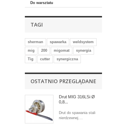
Do warsztatu
TAGI
sherman
spawarka
weldsystem
mig
200
migomat
synergia
Tig
cutter
synergiczna
OSTATNIO PRZEGLĄDANE
Drut MIG 316LSi Ø
0,8...
Drut do spawania stali
nierdzewnej....