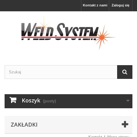
Kontakt z nami
Zaloguj się
Koszyk
(pusty)
ZAKŁADKI