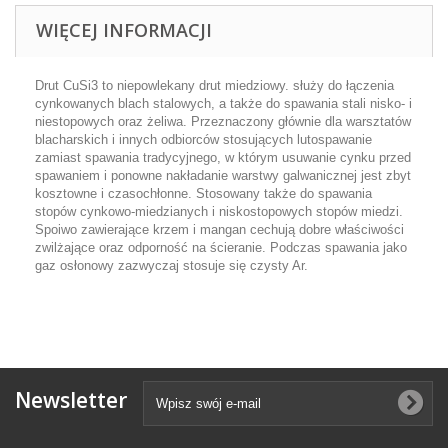
WIĘCEJ INFORMACJI
Drut CuSi3 to niepowlekany drut miedziowy. służy do łączenia
cynkowanych blach stalowych, a także do spawania stali nisko- i
niestopowych oraz żeliwa. Przeznaczony głównie dla warsztatów
blacharskich i innych odbiorców stosujących lutospawanie
zamiast spawania tradycyjnego, w którym usuwanie cynku przed
spawaniem i ponowne nakładanie warstwy galwanicznej jest zbyt
kosztowne i czasochłonne. Stosowany także do spawania
stopów cynkowo-miedzianych i niskostopowych stopów miedzi.
Spoiwo zawierające krzem i mangan cechują dobre właściwości
zwilżające oraz odporność na ścieranie. Podczas spawania jako
gaz osłonowy zazwyczaj stosuje się czysty Ar.
Newsletter