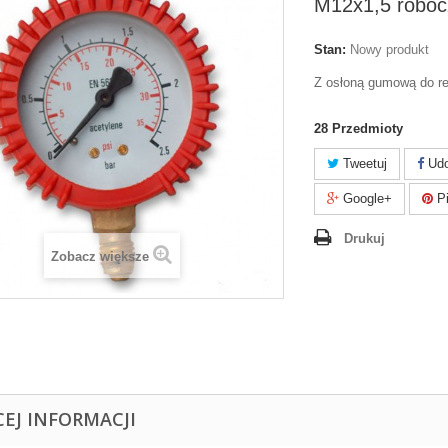
M12x1,5 roboc
Stan:
Nowy produkt
Z osłoną gumową do re
28
Przedmioty
Tweetuj
Udo
Google+
Pi
Drukuj
Zobacz większe
CEJ INFORMACJI