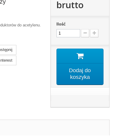
zy
brutto
Ilość
duktorów do acetylenu.
stępnij
nterest
Dodaj do
koszyka