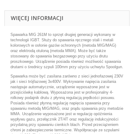
WIĘCEJ INFORMACJI
Spawarka MIG 261M to sprzęt drugiej generacji wykonany w
technologii IGBT. Służy do spawania ręcznego stali i metali
kolorowych w osłonie gazów ochronnych (metoda MIG/MAG)
oraz elektrodą otuloną (metoda MMA). Może być także
stosowany do spawania bezgazowego przy użyciu drutu
proszkowego. Urządzenie posiada również możliwość spawania
drutami o średnicy szpuli 100mm przy użyciu uchwytu Spoolgun.
Spawarka może być zasilana zarówno z sieci jednofazowej 230V
jak i sieci trójfazowej 3x400V. Wykrywanie napięcia zasilania
następuje automatycznie, urządzenie wyposażone jest w
przejściówkę kablową. Wyposażona jest w profesjonalny 4-
rolkowy podajnik drutu z płynną regulacją prędkości posuwu.
Posiada również płynną regulację napięcia spawania przy
spawaniu metodą MIG/MAG, oraz prądu spawania przy metodzie
MMA. Urządzenie wyposażone jest w regulację opóźnienia
wypływu gazu, przełącznik 2T/4T oraz regulację indukcyjności
przydatną przy spawaniu cienkich blach. Przed przeciążeniem
chroni je zabezpieczenie termiczne. Współpracuje ze szpulami