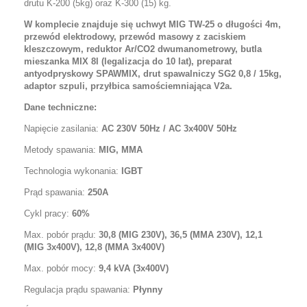
drutu K-200 (5kg) oraz K-300 (15) kg.
W komplecie znajduje się uchwyt MIG TW-25 o długości 4m,
przewód elektrodowy, przewód masowy z zaciskiem
kleszczowym,
reduktor Ar/CO2 dwumanometrowy
, butla
mieszanka MIX 8l (legalizacja do 10 lat)
, preparat
antyodpryskowy SPAWMIX, drut spawalniczy SG2 0,8 / 15kg,
adaptor szpuli, przyłbica samościemniająca V2a
.
Dane techniczne:
Napięcie zasilania:
AC 230V 50Hz / AC 3x400V 50Hz
Metody spawania:
MIG, MMA
Technologia wykonania:
IGBT
Prąd spawania:
250A
Cykl pracy:
60%
M
ax. pobór prądu:
30,8 (MIG 230V), 36,5 (MMA 230V), 12,1
(MIG 3x400V), 12,8 (MMA 3x400V)
Max. pobór mocy:
9,4 kVA (3x400V)
Regulacja prądu spawania:
Płynny