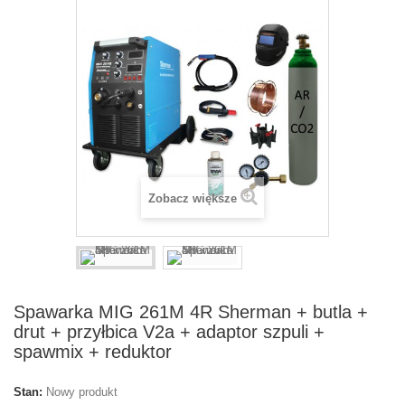
Zobacz większe
Spawarka MIG 261M 4R Sherman + butla +
drut + przyłbica V2a + adaptor szpuli +
spawmix + reduktor
Stan:
Nowy produkt