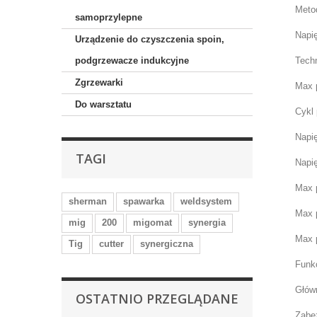
Metod
samoprzylepne
Napię
Urządzenie do czyszczenia spoin,
podgrzewacze indukcyjne
Tech
Zgrzewarki
Max 
Do warsztatu
Cykl
Napię
TAGI
Napię
Max 
sherman
spawarka
weldsystem
Max 
mig
200
migomat
synergia
Max 
Tig
cutter
synergiczna
Funk
Głów
OSTATNIO PRZEGLĄDANE
Zabez