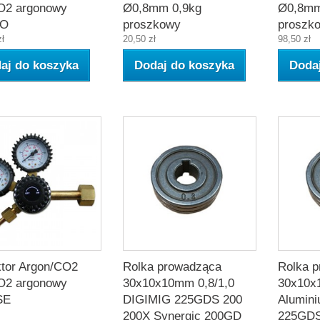
O2 argonowy
Ø0,8mm 0,9kg
Ø0,8mm
BO
proszkowy
proszk
zł
20,50 zł
98,50 zł
aj do koszyka
Dodaj do koszyka
Doda
tor Argon/CO2
Rolka prowadząca
Rolka 
O2 argonowy
30x10x10mm 0,8/1,0
30x10x
SE
DIGIMIG 225GDS 200
Alumin
200X Synergic 200GD
225GDS