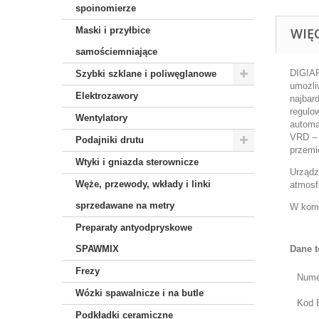
spoinomierze
Maski i przyłbice
WIĘ
samościemniające
DIGIA
Szybki szklane i poliwęglanowe
u
możli
Elektrozawory
najbar
regulo
Wentylatory
automa
VRD
– 
Podajniki drutu
przemi
Wtyki i gniazda sterownicze
Urządz
Węże, przewody, wkłady i linki
atmosf
sprzedawane na metry
W komp
Preparaty antyodpryskowe
SPAWMIX
Dane t
Frezy
Nume
Wózki spawalnicze i na butle
Kod 
Podkładki ceramiczne