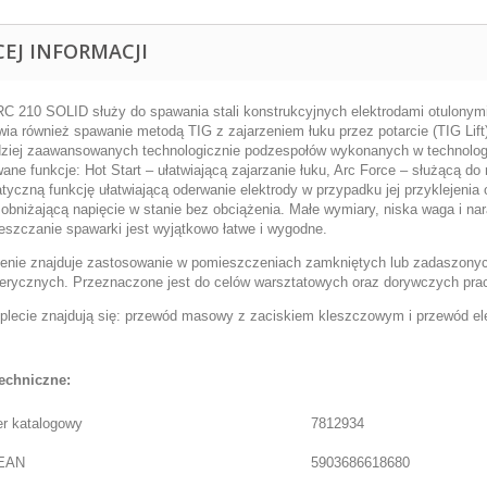
CEJ INFORMACJI
RC 210 SOLID
służy do spawania stali konstrukcyjnych elektrodami otulon
wia również spawanie metodą TIG z zajarzeniem łuku przez potarcie (TIG Lift
dziej zaawansowanych technologicznie podzespołów wykonanych w
technolo
wane funkcje:
Hot Start
– ułatwiającą zajarzanie łuku,
Arc Force
– służącą do 
tyczną funkcję ułatwiającą oderwanie elektrody w przypadku jej przyklejeni
obniżającą napięcie w stanie bez obciążenia. Małe wymiary, niska waga i
na
eszczanie spawarki jest wyjątkowo łatwe i wygodne.
enie znajduje zastosowanie w pomieszczeniach zamkniętych lub zadaszonyc
erycznych. Przeznaczone jest do celów warsztatowych oraz dorywczych pra
lecie znajdują się: przewód masowy z zaciskiem kleszczowym i przewód el
echniczne:
r katalogowy
7812934
EAN
5903686618680