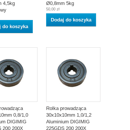
 4,5kg
Ø0,8mm 5kg
50,00 zł
owy
Dodaj do koszyka
j do koszyka
prowadząca
Rolka prowadząca
10mm 0,8/1,0
30x10x10mm 1,0/1,2
ium DIGIMIG
Aluminium DIGIMIG
 200 200X
225GDS 200 200X