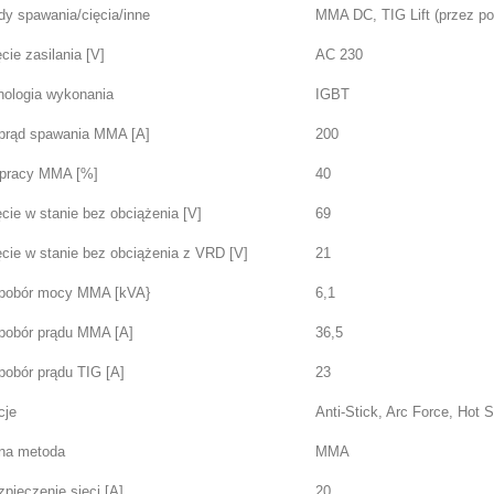
y spawania/cięcia/inne
MMA DC, TIG Lift (przez po
cie zasilania [V]
AC 230
nologia wykonania
IGBT
prąd spawania MMA [A]
200
 pracy MMA [%]
40
cie w stanie bez obciążenia [V]
69
cie w stanie bez obciążenia z VRD [V]
21
pobór mocy MMA [kVA}
6,1
pobór prądu MMA [A]
36,5
pobór prądu TIG [A]
23
cje
Anti-Stick, Arc Force, Hot
na metoda
MMA
pieczenie sieci [A]
20