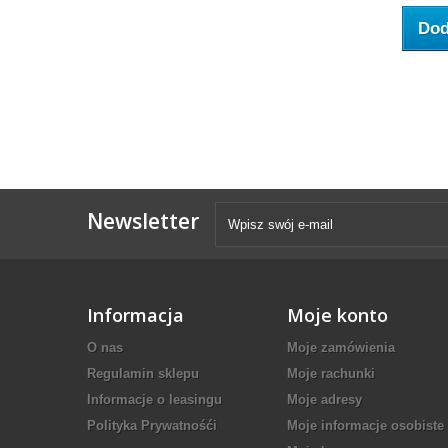
Dod
Newsletter
Informacja
Moje konto
O nas
Moje zamówienia
Regulamin sklepu
Moje rachunki
Informacje o leasingu
Moje adresy
Polityka Prywatnośći
Moje informacje osobiste