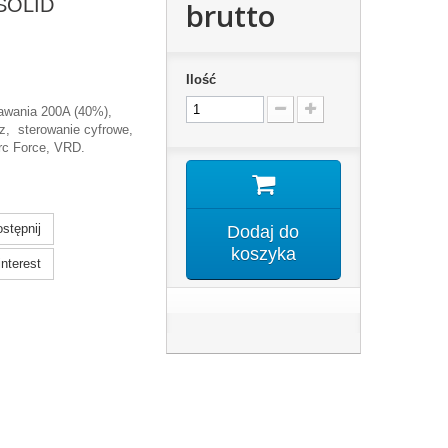
SOLID
brutto
Ilość
pawania 200A (40%),
z, sterowanie cyfrowe,
Arc Force, VRD.
stępnij
Dodaj do
koszyka
nterest