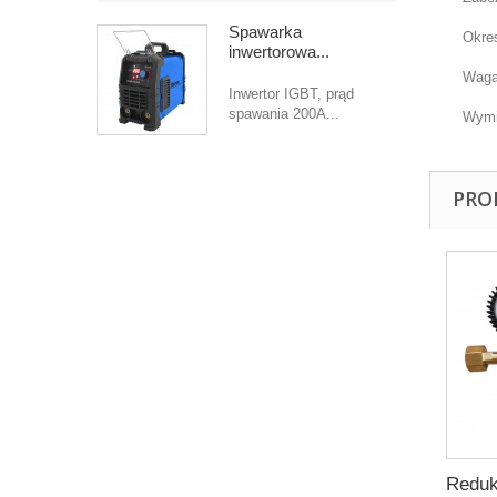
Spawarka
Okres
inwertorowa...
Waga
Inwertor IGBT, prąd
spawania 200A...
Wymi
PRO
Reduk