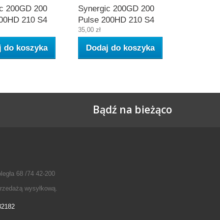
ic 200GD 200
Synergic 200GD 200
200HD 210 S4
Pulse 200HD 210 S4
35,00 zł
j do koszyka
Dodaj do koszyka
Bądź na bieżąco
legła 68 /74 42-200
przedażą wysyłkową.
32182