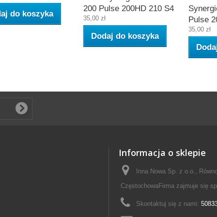
200 Pulse 200HD 210 S4
Synerg
aj do koszyka
35,00 zł
Pulse 
35,00 zł
Dodaj do koszyka
Doda
Informacja o sklepie
Inna Nowa Sp. z o.o., Równo
CzęstochowaFirma zajmuje się s
Skontaktuj się z nami:
5083