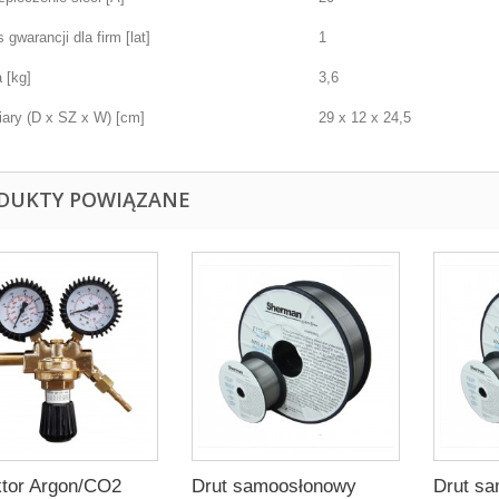
 gwarancji dla firm [lat]
1
 [kg]
3,6
ary (D x SZ x W) [cm]
29 x 12 x 24,5
DUKTY POWIĄZANE
tor Argon/CO2
Drut samoosłonowy
Drut s