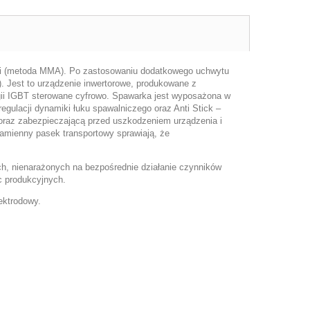
ymi (metoda MMA). Po zastosowaniu dodatkowego uchwytu
).
Jest to urządzenie inwertorowe, produkowane z
gii IGBT sterowane cyfrowo
. Spawarka jest wyposażona w
regulacji dynamiki łuku spawalniczego oraz
Anti Stick
–
a oraz zabezpieczającą przed uszkodzeniem urządzenia i
ramienny pasek transportowy
sprawiają, że
h, nienarażonych na bezpośrednie działanie czynników
c produkcyjnych.
ektrodowy.