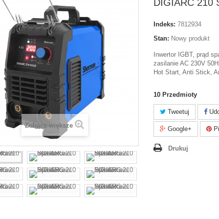
DIGIARC 210 
Indeks:
7812934
Stan:
Nowy produkt
Inwertor IGBT, prąd s
zasilanie AC 230V 50H
Hot Start, Anti Stick, 
10
Przedmioty
Tweetuj
Udo
Zobacz większe
Google+
Pi
Drukuj