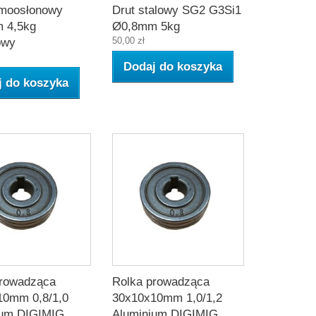
amoosłonowy
Drut stalowy SG2 G3Si1
 4,5kg
Ø0,8mm 5kg
50,00 zł
owy
Dodaj do koszyka
j do koszyka
prowadząca
Rolka prowadząca
10mm 0,8/1,0
30x10x10mm 1,0/1,2
ium DIGIMIG
Aluminium DIGIMIG