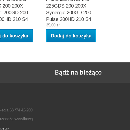
 200 200X
225GDS 200 200X
ic 200GD 200
Synergic 200GD 200
200HD 210 S4
Pulse 200HD 210 S4
35,00 zł
j do koszyka
Dodaj do koszyka
Bądź na bieżąco
legła 68 /74 42-200
przedażą wysyłkową.
32182