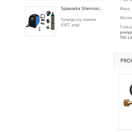
Spawarka Sherman...
Masa:
Wymiar
Synergiczny inwertor
IGBT, prąd...
Funkcj
powypł
TIG Li
PRO