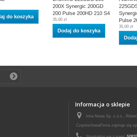
200X Synergic 200GD
225GDS
200 Pulse 200HD 210 S4
Synerg
aj do koszyka
35,00 zł
Pulse 
35,00 zł
Dodaj do koszyka
Doda
Informacja o sklepie
Inna Nowa Sp. z o.o., Równo
CzęstochowaFirma zajmuje się s
Skontaktuj się z nami:
5083