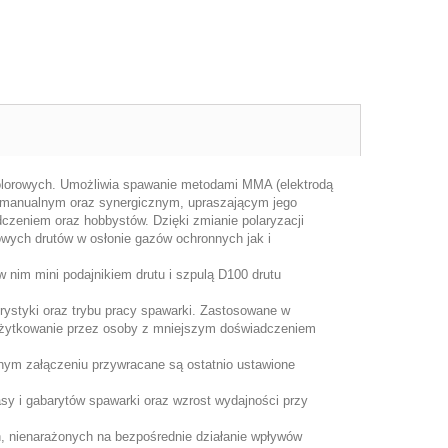
kolorowych. Umożliwia spawanie metodami MMA (elektrodą
 manualnym oraz synergicznym, upraszającym jego
czeniem oraz hobbystów. Dzięki zmianie polaryzacji
ych drutów w osłonie gazów ochronnych jak i
nim mini podajnikiem drutu i szpulą D100 drutu
erystyki oraz trybu pracy spawarki. Zastosowane w
a użytkowanie przez osoby z mniejszym doświadczeniem
wnym załączeniu przywracane są ostatnio ustawione
sy i gabarytów spawarki oraz wzrost wydajności przy
 nienarażonych na bezpośrednie działanie wpływów