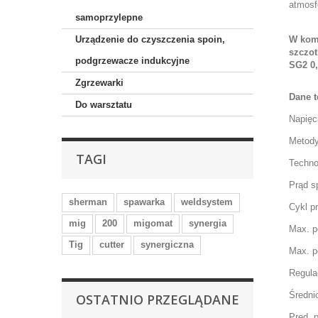
atmosf
samoprzylepne
Urządzenie do czyszczenia spoin,
W komp
szczot
podgrzewacze indukcyjne
SG2 0,
Zgrzewarki
Dane t
Do warsztatu
Napięc
Metody
TAGI
Techno
Prąd s
sherman
spawarka
weldsystem
Cykl p
mig
200
migomat
synergia
M
ax. p
Tig
cutter
synergiczna
Max. p
Regula
Średni
OSTATNIO PRZEGLĄDANE
Pręd. 