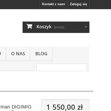
Kontakt z nami
Zaloguj się
Koszyk
(pusty)
U
O NAS
BLOG
1 550,00 zł
rman DIGIMIG