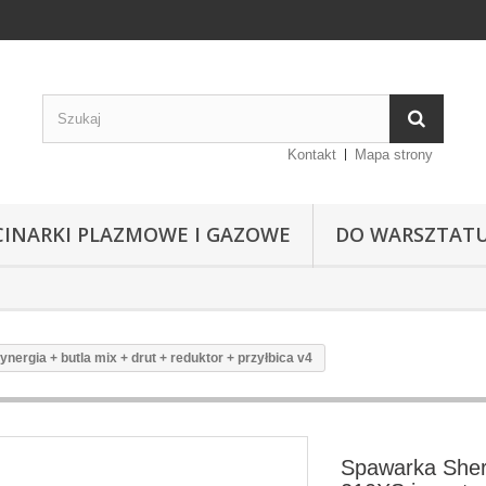
Kontakt
Mapa strony
CINARKI PLAZMOWE I GAZOWE
DO WARSZTAT
rgia + butla mix + drut + reduktor + przyłbica v4
Spawarka She