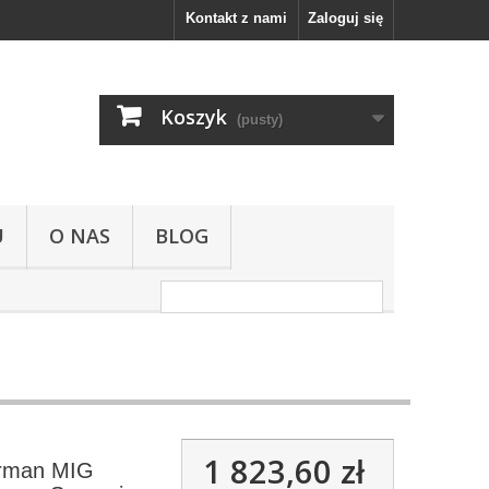
Kontakt z nami
Zaloguj się
Koszyk
(pusty)
U
O NAS
BLOG
1 823,60 zł
rman MIG