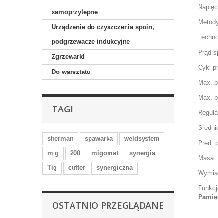
Napięc
samoprzylepne
Metody
Urządzenie do czyszczenia spoin,
Techno
podgrzewacze indukcyjne
Prąd s
Zgrzewarki
Cykl p
Do warsztatu
M
ax. p
Max. p
TAGI
Regula
Średni
sherman
spawarka
weldsystem
Pręd. 
mig
200
migomat
synergia
Masa:
Tig
cutter
synergiczna
Wymiar
Funkcj
Pamięć
OSTATNIO PRZEGLĄDANE