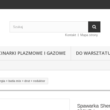
Kontakt
Mapa strony
CINARKI PLAZMOWE I GAZOWE
DO WARSZTAT
a + butla mix + drut + reduktor
Spawarka She