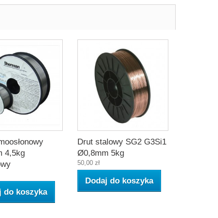
amoosłonowy
Drut stalowy SG2 G3Si1
 4,5kg
Ø0,8mm 5kg
50,00 zł
owy
Dodaj do koszyka
j do koszyka