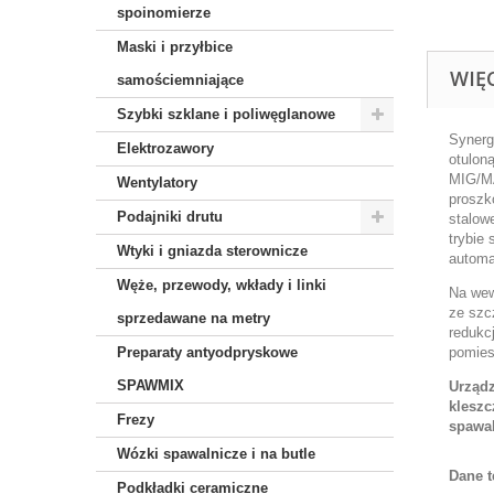
spoinomierze
Maski i przyłbice
WIĘ
samościemniające
Szybki szklane i poliwęglanowe
Synerg
Elektrozawory
otulon
MIG/MA
Wentylatory
proszk
Podajniki drutu
stalow
trybie
Wtyki i gniazda sterownicze
automa
Węże, przewody, wkłady i linki
Na wew
ze szc
sprzedawane na metry
redukc
Preparaty antyodpryskowe
pomies
SPAWMIX
Urządz
klesz
Frezy
spawal
Wózki spawalnicze i na butle
Dane t
Podkładki ceramiczne