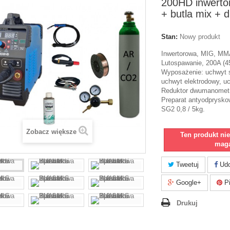
200HD inwerto
+ butla mix + d
Stan:
Nowy produkt
Inwertorowa, MIG, MM
Lutospawanie, 200A (
Wyposażenie: uchwyt 
uchwyt elektrodowy, 
Reduktor dwumanometr
Preparat antyodprysk
SG2 0,8 / 5kg.
Zobacz większe
Ten produkt ni
maga
Tweetuj
Udo
Google+
Pi
Drukuj