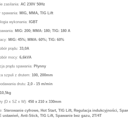
ie zasilania:
AC 230V 50Hz
 spawania:
MIG, MMA, TIG Lift
logia wykonania:
IGBT
pawania:
MIG: 200; MMA: 180; TIG: 180
A
racy:
MIG: 45%; MMA: 60%; TIG: 60%
obór prądu:
33,0A
obór mocy:
6,6kVA
cja prądu spawania:
Płynny
ca szpuli z drutem:
100, 200mm
podawania drutu:
2,0 - 15 m/min
10,5kg
y (D x SZ x W):
450 x 210 x 330
mm
e:
Sterowanie cyfrowe, Hot Start, TIG Lift, Regulacja indukcyjności, Sp
 ustawień, Anti-Stick, TIG Lift, Spawanie bez gazu, 2T/4T