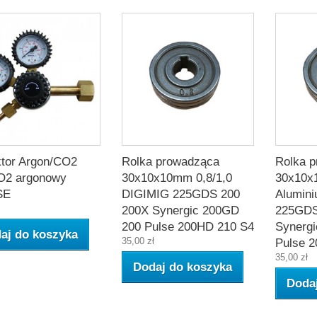
tor Argon/CO2
Rolka prowadząca
Rolka 
O2 argonowy
30x10x10mm 0,8/1,0
30x10x
SE
DIGIMIG 225GDS 200
Alumin
200X Synergic 200GD
225GDS
200 Pulse 200HD 210 S4
Synerg
aj do koszyka
35,00 zł
Pulse 
35,00 zł
Dodaj do koszyka
Doda