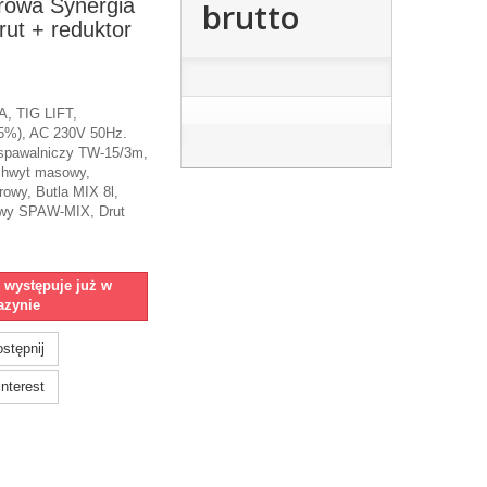
rowa Synergia
brutto
rut + reduktor
A, TIG LIFT,
45%), AC 230V 50Hz.
spawalniczy TW-15/3m,
uchwyt masowy,
owy, Butla MIX 8l,
owy SPAW-MIX, Drut
e występuje już w
zynie
stępnij
nterest