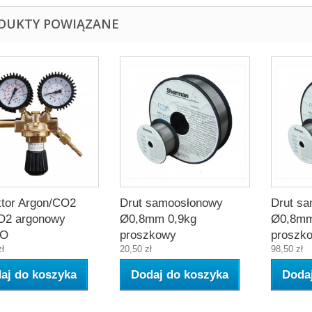
DUKTY POWIĄZANE
tor Argon/CO2
Drut samoosłonowy
Drut s
O2 argonowy
Ø0,8mm 0,9kg
Ø0,8mm
BO
proszkowy
proszk
zł
20,50 zł
98,50 zł
aj do koszyka
Dodaj do koszyka
Doda