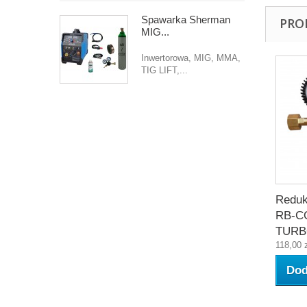
Spawarka Sherman
PRO
MIG...
Inwertorowa, MIG, MMA,
TIG LIFT,...
Reduk
RB-C
TUR
118,00 
Dod