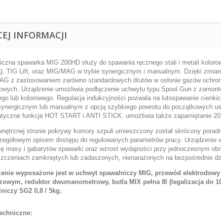
CEJ INFORMACJI
iczna spawarka MIG 200HD służy do spawania ręcznego stali i metali kolor
ą), TIG Lift, oraz MIG/MAG w trybie synergicznym i manualnym. Dzięki zmia
G z zastosowaniem zarówno standardowych drutów w osłonie gazów ochron
owych. Urządzenie umożliwia podłączenie uchwytu typu Spool Gun z zamonto
ego lub kolorowego. Regulacja indukcyjności pozwala na lutospawanie cie
 synergicznym lub manualnym z opcją szybkiego powrotu do początkowych u
tyczne funkcje HOT START i ANTI STICK, umożliwia także zapamiętanie 2
nętrznej stronie pokrywy komory szpuli umieszczony został skrócony poradn
zegółowym opisem dostępu do regulowanych parametrów pracy. Urządzenie w
ję masy i gabarytów spawarki oraz wzrost wydajności przy jednoczesnym obn
zczeniach zamkniętych lub zadaszonych, nienarażonych na bezpośrednie dz
enie wyposażone jest w uchwyt spawalniczy MIG, przewód elektrodow
czowym
, reduktor dwumanometrowy, butla MIX pełna 8l (legalizacja do 1
niczy SG2 0,8 / 5kg.
echniczne: