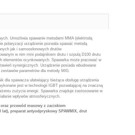
owych. Umożliwia spawanie metodami MMA (elektrodą
nie polaryzacji urządzenie pozwala spawać metodą
nych jak i samoosłonowych drutów
wanym w nim mini podajnikiem drutu i szpulą D100 drutu
nkich elementów ocynkowanych. Spawarka może pracować w
stawień synergicznych. Urządzenie posiada wbudowane
0 zestawów parametrów dla metody MIG.
ik dla spawacza ułatwiający bieżąca obsługę urządzenia
ykonane jest w technologii IGBT pozwalającej na znaczną
iżeniu zużycia energii. Spawarka znajduje zastosowanie w
iałanie wpływów atmosferycznych.
y oraz przewód masowy z zaciskiem
0 lat), preparat antyodpryskowy SPAWMIX, drut