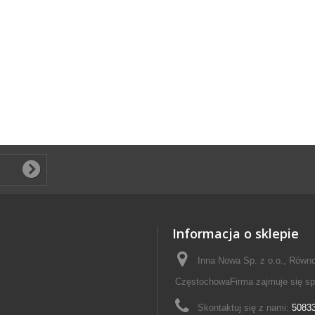
Informacja o sklepie
Inna Nowa Sp. z o.o., Równo
CzęstochowaFirma zajmuje się s
Skontaktuj się z nami:
5083