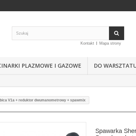
Kontakt
Mapa strony
CINARKI PLAZMOWE I GAZOWE
DO WARSZTAT
łbica V1a + reduktor dwumanometrowy + spawmix
Spawarka She