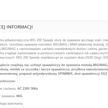
CEJ INFORMACJI
ka półautomatyczna MIG 200 Speedy służy do spawania ręcznego stali i meta
skich. Umożliwia spawanie metodami MIG/MAG i MMA (elektrodą otuloną). Dz
 MIG/MAG z zastosowaniem zarówno standardowych drutów i osłony gazów 
ka znajduje zastosowanie w pomieszczeniach zamkniętych lub zadaszonych,
erycznych. MIG 200 Speedy współpracuje ze szpulami drutu D100 (1kg) i D20
plecie znajdują się: uchwyt spawalniczy do spawania metodą MIG/MA
odowy, młotek ze szczotką i tarcza spawalnicza,
przyłbica samościemni
ometrowy, preparat antyodpryskowy SPAWMIX, drut spawalniczy SG2 0
echniczne:
ie zasilania:
AC 230V 50Hz
 spawania:
MIG
logia wykonania: