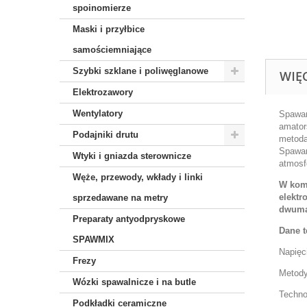
spoinomierze
Maski i przyłbice
samościemniające
Szybki szklane i poliwęglanowe
WIĘ
Elektrozawory
Wentylatory
Spawar
amator
Podajniki drutu
metodą
Spawar
Wtyki i gniazda sterownicze
atmosf
Węże, przewody, wkłady i linki
W kom
elektr
sprzedawane na metry
dwuman
Preparaty antyodpryskowe
Dane t
SPAWMIX
Napięc
Frezy
Metody
Wózki spawalnicze i na butle
Techno
Podkładki ceramiczne