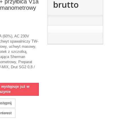
+ przyłbica V1a
brutto
wumanometrowy
A (60%), AC 230V
chwyt spawalniczy TW-
dowy, uchwyt masowy,
otek z szczotką,
iająca Sherman
ometrowy, Preparat
MIX, Drut SG2 0,8 /
e występuje już w
zynie
stępnij
nterest