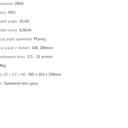
pawania:
200A
racy:
60%
obór prądu:
25,0A
obór mocy:
8,5kVA
cja prądu spawania:
Płynny
ca szpuli z drutem:
100, 200mm
podawania drutu:
2,5 - 12 m/min
8kg
y (D x SZ x W):
395 x 163 x 238mm
e:
Spawanie bez gazu