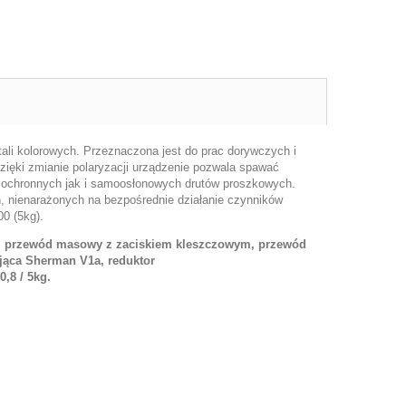
li kolorowych. Przeznaczona jest do prac dorywczych i
ięki zmianie polaryzacji urządzenie pozwala spawać
ochronnych jak i samoosłonowych drutów proszkowych.
 nienarażonych na bezpośrednie działanie czynników
0 (5kg).
G, przewód masowy z zaciskiem kleszczowym, przewód
ająca Sherman V1a,
reduktor
,8 / 5kg.