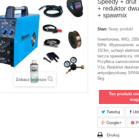
Speedy + drut 
+ reduktor d
+ spawmix
Stan:
Nowy produkt
Inwertorowa, MIG, 200
50Hz. Wyposażenie: u
15/3m, uchwyt elektro
tarcza spawalnicza, mł
Przyłbica samościemn
V1a, Reduktor dwuman
antyodpryskowy SPAW-
5kg.
Zobacz większe
Ten produkt ni
maga
Tweetuj
Udo
Google+
Pi
Drukuj