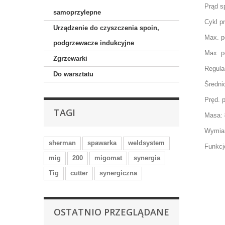
Prąd s
samoprzylepne
Cykl p
Urządzenie do czyszczenia spoin,
M
ax. p
podgrzewacze indukcyjne
Max. p
Zgrzewarki
Regula
Do warsztatu
Średni
Pręd. 
TAGI
Masa:
Wymiar
sherman
spawarka
weldsystem
Funkcj
mig
200
migomat
synergia
Tig
cutter
synergiczna
OSTATNIO PRZEGLĄDANE