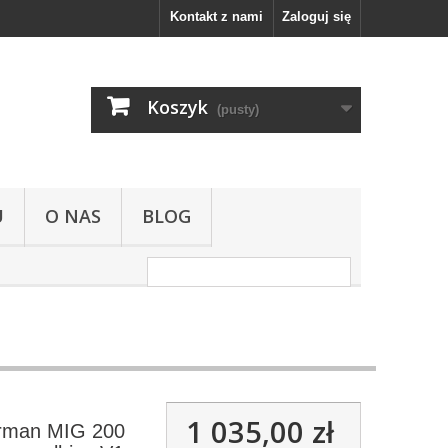
Kontakt z nami
Zaloguj się
Koszyk
(pusty)
U
O NAS
BLOG
1 035,00 zł
rman MIG 200