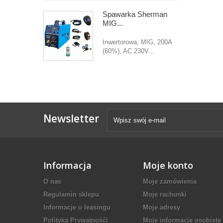
Spawarka Sherman
MIG...
Inwertorowa, MIG, 200A
(60%), AC 230V...
Newsletter
Informacja
Moje konto
O nas
Moje zamówienia
Regulamin sklepu
Moje rachunki
Informacje o leasingu
Moje adresy
Polityka Prywatnośći
Moje informacje osobiste