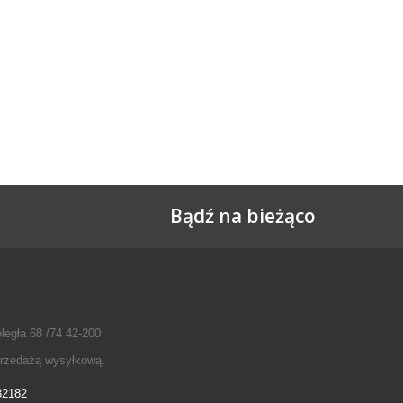
Bądź na bieżąco
legła 68 /74 42-200
przedażą wysyłkową.
32182