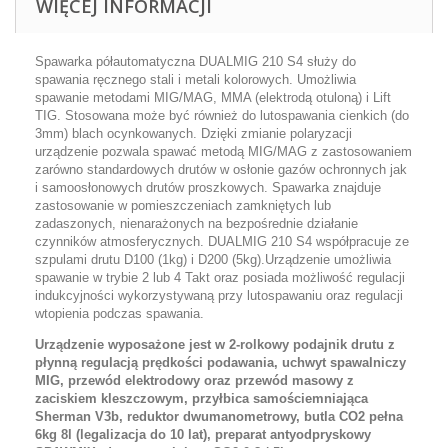
WIĘCEJ INFORMACJI
Spawarka półautomatyczna DUALMIG 210 S4 służy do
spawania ręcznego stali i metali kolorowych. Umożliwia
spawanie metodami MIG/MAG, MMA (elektrodą otuloną) i Lift
TIG. Stosowana może być również do lutospawania cienkich (do
3mm) blach ocynkowanych. Dzięki zmianie polaryzacji
urządzenie pozwala spawać metodą MIG/MAG z zastosowaniem
zarówno standardowych drutów w osłonie gazów ochronnych jak
i samoosłonowych drutów proszkowych. Spawarka znajduje
zastosowanie w pomieszczeniach zamkniętych lub
zadaszonych, nienarażonych na bezpośrednie działanie
czynników atmosferycznych. DUALMIG 210 S4 współpracuje ze
szpulami drutu D100 (1kg) i D200 (5kg).Urządzenie umożliwia
spawanie w trybie 2 lub 4 Takt oraz posiada możliwość regulacji
indukcyjności wykorzystywaną przy lutospawaniu oraz regulacji
wtopienia podczas spawania.
Urządzenie wyposażone jest w 2-rolkowy podajnik drutu z
płynną regulacją prędkości podawania, uchwyt spawalniczy
MIG, przewód elektrodowy oraz przewód masowy z
zaciskiem kleszczowym
,
przyłbica samościemniająca
Sherman V3b,
reduktor dwumanometrowy,
butla CO2 pełna
6kg 8l (legalizacja do 10 lat)
, preparat antyodpryskowy