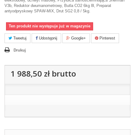
elektrodowy, uchwyt masowy, Przyłbica samościemniająca Sherman
V3b, Reduktor dwumanometrowy, Butla CO2 6kg 8l, Preparat
antyodpryskowy SPAW-MIX, Drut SG2 0,8 / 5kg.
Ten produkt nie występuje już w magazynie
Tweetuj
Udostępnij
Google+
Pinterest
Drukuj
1 988,50 zł
brutto