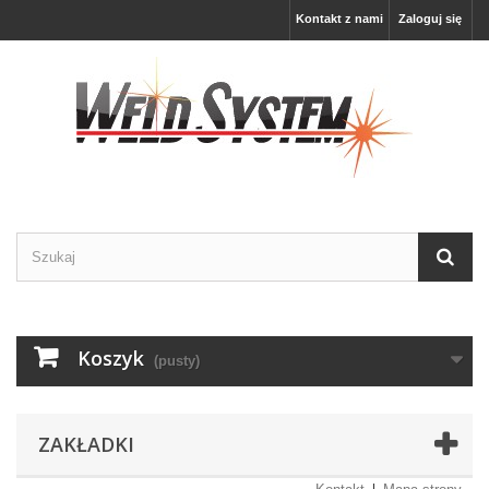
Kontakt z nami
Zaloguj się
Koszyk
(pusty)
ZAKŁADKI