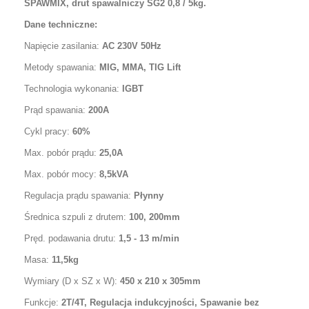
SPAWMIX, drut spawalniczy SG2 0,8 / 5kg.
Dane techniczne:
Napięcie zasilania:
AC 230V 50Hz
Metody spawania:
MIG, MMA, TIG Lift
Technologia wykonania:
IGBT
Prąd spawania:
200A
Cykl pracy:
60%
M
ax. pobór prądu:
25,0A
Max. pobór mocy:
8,5kVA
Regulacja prądu spawania:
Płynny
Średnica szpuli z drutem:
100, 200mm
Pręd. podawania drutu:
1,5 - 13 m/min
Masa:
11,5kg
Wymiary (D x SZ x W):
450 x 210 x 305mm
Funkcje:
2T/4T, Regulacja indukcyjności, Spawanie bez