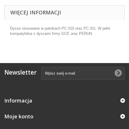
WIĘCEJ INFORMACJI
Dysze stosowane w palnikach PC-310 oraz PC-311. W pełni
kompatybilna z dyszami firmy GCE oraz PERUN.
Newsletter
Informacja
Moje konto