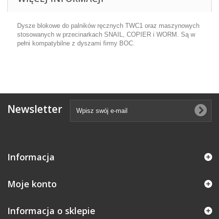
Dysze blokowe do palników ręcznych TWC1 oraz maszynowych
stosowanych w przecinarkach SNAIL, COPIER i WORM. Są w
pełni kompatybilne z dyszami firmy BOC.
Newsletter
Informacja
Moje konto
Informacja o sklepie