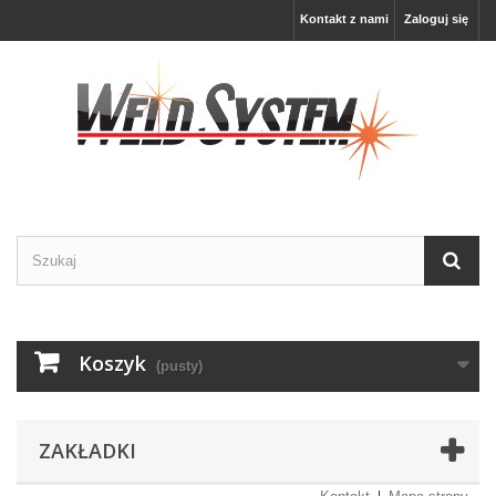
Kontakt z nami
Zaloguj się
Koszyk
(pusty)
ZAKŁADKI