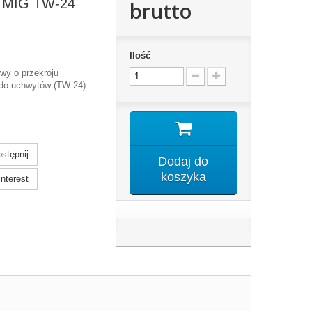
 MIG TW-24
brutto
Ilość
wy o przekroju
do uchwytów (TW-24)
stępnij
Dodaj do
koszyka
nterest