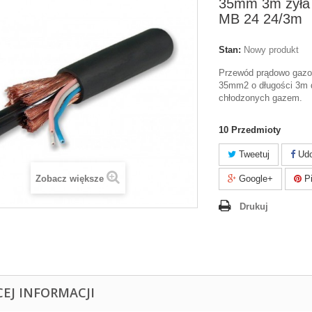
35mm 3m żyła
MB 24 24/3m
Stan:
Nowy produkt
Przewód prądowo gazo
35mm2 o długości 3m 
chłodzonych gazem.
10
Przedmioty
Tweetuj
Udo
Zobacz większe
Google+
Pi
Drukuj
CEJ INFORMACJI