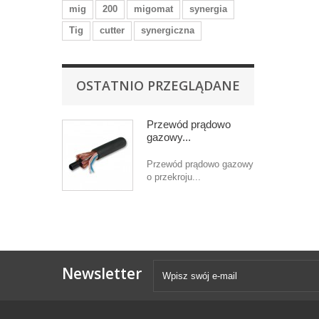
mig
200
migomat
synergia
Tig
cutter
synergiczna
OSTATNIO PRZEGLĄDANE
Przewód prądowo
gazowy...
Przewód prądowo gazowy
o przekroju...
Newsletter