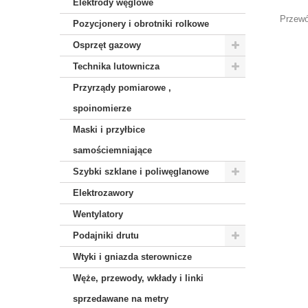
Elektrody węglowe
Przewó
Pozycjonery i obrotniki rolkowe
Osprzęt gazowy
Technika lutownicza
Przyrządy pomiarowe ,
spoinomierze
Maski i przyłbice
samościemniające
Szybki szklane i poliwęglanowe
Elektrozawory
Wentylatory
Podajniki drutu
Wtyki i gniazda sterownicze
Węże, przewody, wkłady i linki
sprzedawane na metry