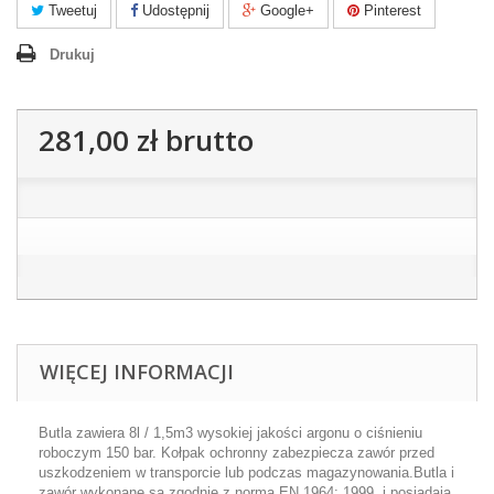
Tweetuj
Udostępnij
Google+
Pinterest
Drukuj
281,00 zł
brutto
WIĘCEJ INFORMACJI
Butla zawiera 8l / 1,5m3 wysokiej jakości argonu o ciśnieniu
roboczym 150 bar.
Kołpak ochronny zabezpiecza zawór przed
uszkodzeniem w transporcie lub podczas magazynowania.Butla i
zawór wykonane są zgodnie z normą EN 1964: 1999, i posiadają