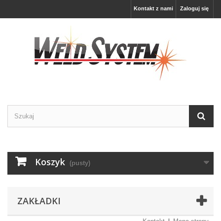
Kontakt z nami
Zaloguj się
Koszyk
(pusty)
ZAKŁADKI