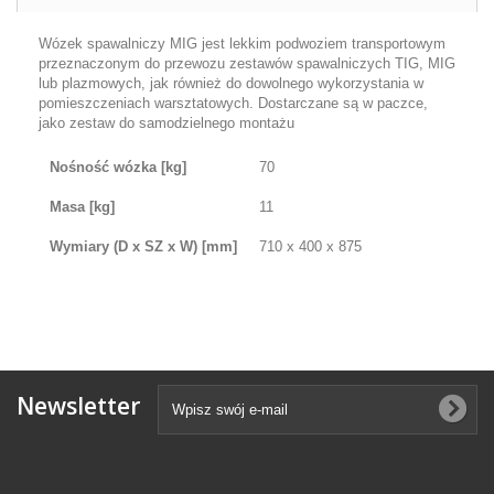
Wózek spawalniczy MIG jest lekkim podwoziem transportowym
przeznaczonym do przewozu zestawów spawalniczych TIG, MIG
lub plazmowych, jak również do dowolnego wykorzystania w
pomieszczeniach warsztatowych. Dostarczane są w paczce,
jako zestaw do samodzielnego montażu
Nośność wózka
[kg]
70
Masa
[kg]
11
Wymiary (D x SZ x W)
[mm]
710 x 400 x 875
Newsletter