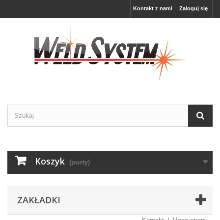
Kontakt z nami
Zaloguj się
Koszyk
(pusty)
ZAKŁADKI